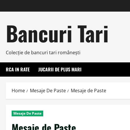
Skip
to
content
Bancuri Tari
Colecţie de bancuri tari româneşti
RCA IN RATE
JUCARII DE PLUS MARI
Home
Mesaje De Paste
Mesaje de Paste
Mesaje De Paste
Mesaje de Paste