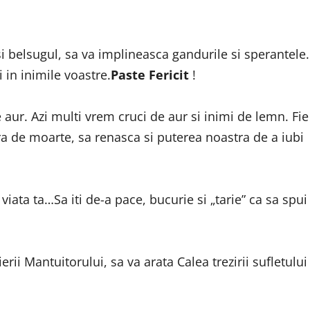
i belsugul, sa va implineasca gandurile si sperantele.
 in inimile voastre.
Paste Fericit
!
aur. Azi multi vrem cruci de aur si inimi de lemn. Fie
 fara de moarte, sa renasca si puterea noastra de a iubi
viata ta…Sa iti de-a pace, bucurie si „tarie” ca sa spui
rii Mantuitorului, sa va arata Calea trezirii sufletului