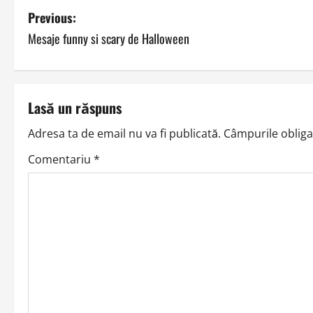
P
Previous:
Mesaje funny si scary de Halloween
o
s
t
Lasă un răspuns
n
Adresa ta de email nu va fi publicată.
Câmpurile obliga
a
Comentariu
*
v
i
g
a