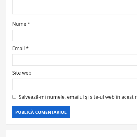
t
i
o
Nume
*
n
Email
*
Site web
Salvează-mi numele, emailul și site-ul web în acest