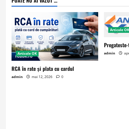
POATE NU AI VAZUT ...
Articole O
Pregateste-
admin
apr
Articole OK
RCA în rate și plata cu cardul
admin
mai 12, 2026
0