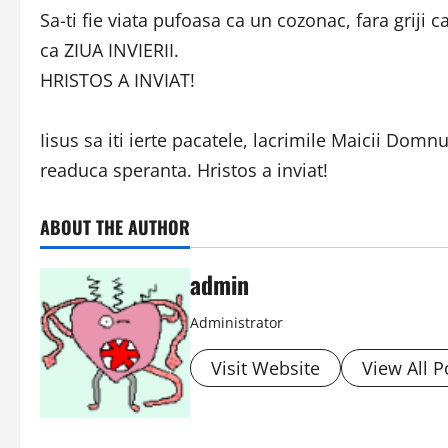
Sa-ti fie viata pufoasa ca un cozonac, fara griji 
ca ZIUA INVIERII.
HRISTOS A INVIAT!
Iisus sa iti ierte pacatele, lacrimile Maicii Domnul
readuca speranta. Hristos a inviat!
ABOUT THE AUTHOR
admin
Administrator
Visit Website
View All P