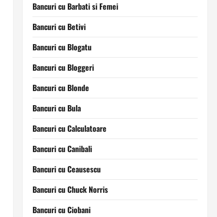
Bancuri cu Barbati si Femei
Bancuri cu Betivi
Bancuri cu Blogatu
Bancuri cu Bloggeri
Bancuri cu Blonde
Bancuri cu Bula
Bancuri cu Calculatoare
Bancuri cu Canibali
Bancuri cu Ceausescu
Bancuri cu Chuck Norris
Bancuri cu Ciobani