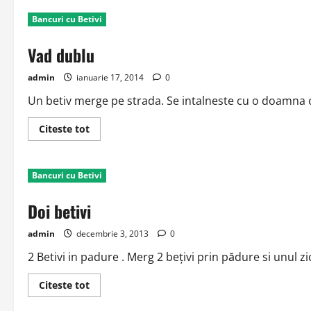
Te
ai
Bancuri cu Betivi
imbatat
?
Vad dublu
admin
ianuarie 17, 2014
0
Un betiv merge pe strada. Se intalneste cu o doamna c
Read
Citeste tot
more
about
Vad
dublu
Bancuri cu Betivi
Doi betivi
admin
decembrie 3, 2013
0
2 Betivi in padure . Merg 2 bețivi prin pădure si unul zice
Read
Citeste tot
more
about