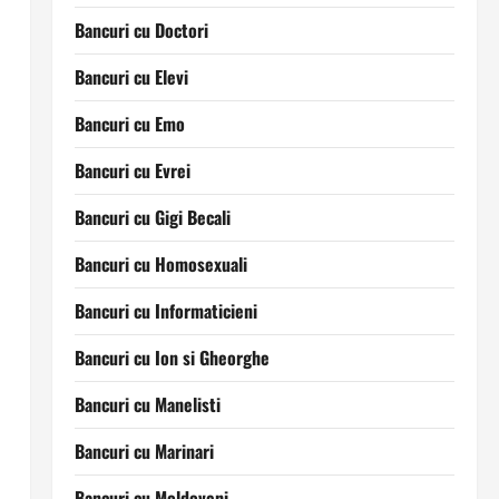
Bancuri cu Doctori
Bancuri cu Elevi
Bancuri cu Emo
Bancuri cu Evrei
Bancuri cu Gigi Becali
Bancuri cu Homosexuali
Bancuri cu Informaticieni
Bancuri cu Ion si Gheorghe
Bancuri cu Manelisti
Bancuri cu Marinari
Bancuri cu Moldoveni