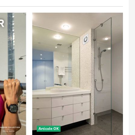
Articole OK