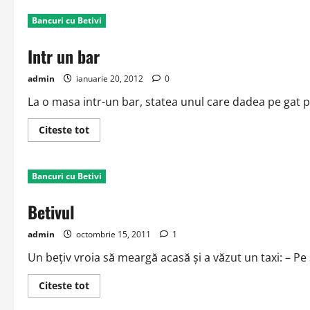
Doi
betivi
Bancuri cu Betivi
Intr un bar
admin
ianuarie 20, 2012
0
La o masa intr-un bar, statea unul care dadea pe gat p
Read
Citeste tot
more
about
Intr
un
Bancuri cu Betivi
bar
Betivul
admin
octombrie 15, 2011
1
Un beţiv vroia să meargă acasă şi a văzut un taxi: – Pe 
Read
Citeste tot
more
about