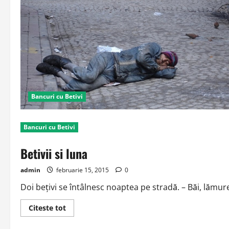
Bancuri cu Betivi
Bancuri cu Betivi
Betivii si luna
admin
februarie 15, 2015
0
Doi beţivi se întâlnesc noaptea pe stradă. – Băi, lămure
Read
Citeste tot
more
about
Betivii