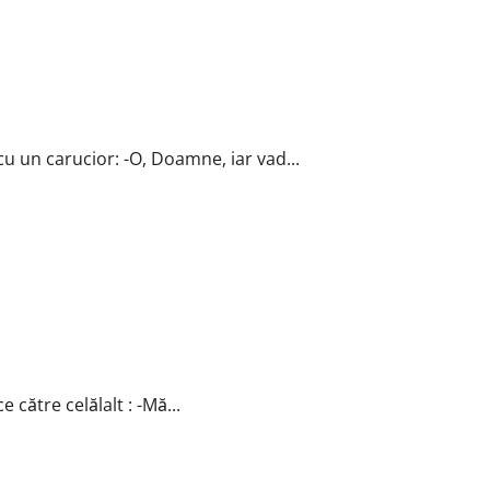
u un carucior: -O, Doamne, iar vad...
 către celălalt : -Mă...