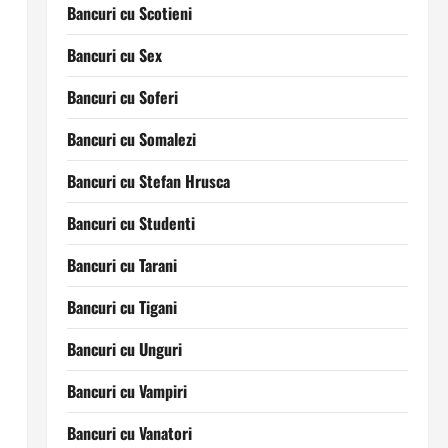
Bancuri cu Scotieni
Bancuri cu Sex
Bancuri cu Soferi
Bancuri cu Somalezi
Bancuri cu Stefan Hrusca
Bancuri cu Studenti
Bancuri cu Tarani
Bancuri cu Tigani
Bancuri cu Unguri
Bancuri cu Vampiri
Bancuri cu Vanatori