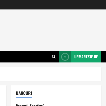
URMARESTE-NE
BANCURI
Bancuri „Sportive”