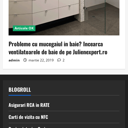
Articole OK
Probleme cu mucegaiul in baie? Incearca
ventilatoarele de baie de pe Julienexpert.ro
admin
martie 22, 2019
2
BLOGROLL
Asigurari RCA in RATE
Carti de vizita cu NFC