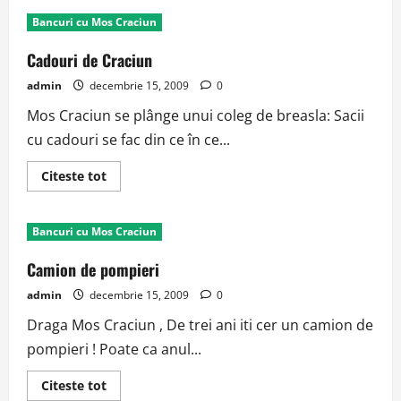
Ing3rasul
Bancuri cu Mos Craciun
Cadouri de Craciun
admin
decembrie 15, 2009
0
Mos Craciun se plânge unui coleg de breasla: Sacii
cu cadouri se fac din ce în ce...
Read
Citeste tot
more
about
Cadouri
de
Bancuri cu Mos Craciun
Craciun
Camion de pompieri
admin
decembrie 15, 2009
0
Draga Mos Craciun , De trei ani iti cer un camion de
pompieri ! Poate ca anul...
Read
Citeste tot
more