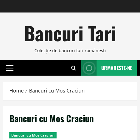
Skip
to
content
Bancuri Tari
Colecţie de bancuri tari româneşti
URMARESTE-NE
Primary
Menu
Home
Bancuri cu Mos Craciun
Bancuri cu Mos Craciun
Bancuri cu Mos Craciun