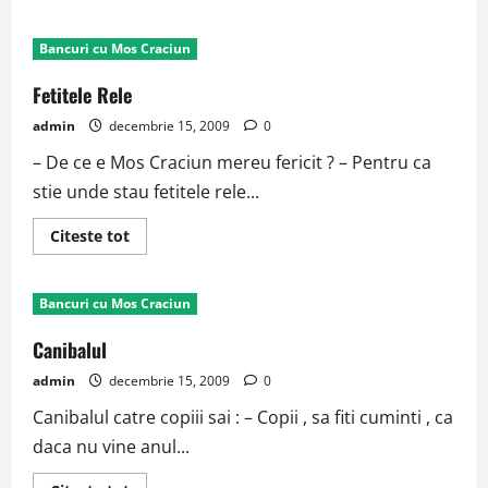
about
Camion
de
Bancuri cu Mos Craciun
pompieri
Fetitele Rele
admin
decembrie 15, 2009
0
– De ce e Mos Craciun mereu fericit ? – Pentru ca
stie unde stau fetitele rele...
Read
Citeste tot
more
about
Fetitele
Rele
Bancuri cu Mos Craciun
Canibalul
admin
decembrie 15, 2009
0
Canibalul catre copiii sai : – Copii , sa fiti cuminti , ca
daca nu vine anul...