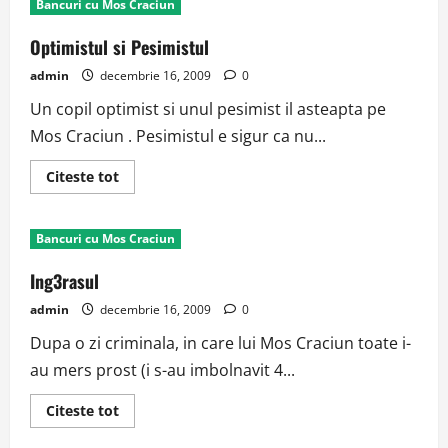
Bancuri cu Mos Craciun
Optimistul si Pesimistul
admin
decembrie 16, 2009
0
Un copil optimist si unul pesimist il asteapta pe
Mos Craciun . Pesimistul e sigur ca nu...
Read
Citeste tot
more
about
Optimistul
si
Bancuri cu Mos Craciun
Pesimistul
Ing3rasul
admin
decembrie 16, 2009
0
Dupa o zi criminala, in care lui Mos Craciun toate i-
au mers prost (i s-au imbolnavit 4...
Read
Citeste tot
more
about