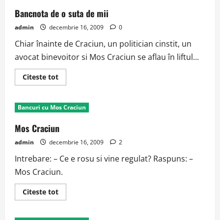
Bancnota de o suta de mii
admin
decembrie 16, 2009
0
Chiar înainte de Craciun, un politician cinstit, un
avocat binevoitor si Mos Craciun se aflau în liftul...
Read
Citeste tot
more
about
Bancnota
de
Bancuri cu Mos Craciun
o
suta
de
Mos Craciun
mii
admin
decembrie 16, 2009
2
Intrebare: – Ce e rosu si vine regulat? Raspuns: –
Mos Craciun.
Read
Citeste tot
more
about
Mos
Craciun