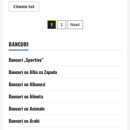
Read
Citeste tot
more
about
O
Paginație
zi
1
2
Next
de
lucru
articole
BANCURI
Bancuri „Sportive”
Bancuri cu Alba ca Zapada
Bancuri cu Albanezi
Bancuri cu Alinuta
Bancuri cu Animale
Bancuri cu Arabi