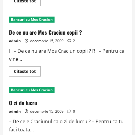
Read
Citeste tot
more
about
Canibalul
Bancuri cu Mos Craciun
De ce nu are Mos Craciun copii ?
admin
decembrie 15, 2009
2
I : – De ce nu are Mos Craciun copii ? R : – Pentru ca
vine...
Read
Citeste tot
more
about
De
ce
Bancuri cu Mos Craciun
nu
are
Mos
O zi de lucru
Craciun
copii
admin
decembrie 15, 2009
0
?
– De ce e Craciunul ca o zi de lucru ? – Pentru ca tu
faci toata...