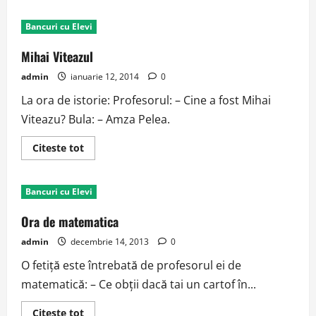
about
Logica
Bancuri cu Elevi
Mihai Viteazul
admin
ianuarie 12, 2014
0
La ora de istorie: Profesorul: – Cine a fost Mihai
Viteazu? Bula: – Amza Pelea.
Read
Citeste tot
more
about
Mihai
Viteazul
Bancuri cu Elevi
Ora de matematica
admin
decembrie 14, 2013
0
O fetiţă este întrebată de profesorul ei de
matematică: – Ce obţii dacă tai un cartof în...
Read
Citeste tot