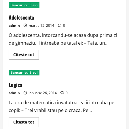
de
Bancuri cu Elevi
elev
Adolescenta
admin
martie 15, 2014
0
O adolescenta, intorcandu-se acasa dupa prima zi
de gimnaziu, il intreaba pe tatal ei: – Tata, un...
Read
Citeste tot
more
about
Adolescenta
Bancuri cu Elevi
Logica
admin
ianuarie 26, 2014
0
La ora de matematica învatatoarea îi întreaba pe
copii: – Trei vrabii stau pe o craca. Pe...
Read
Citeste tot
more