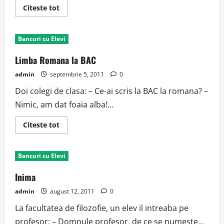
Read
Citeste tot
more
about
Somnul
de
Bancuri cu Elevi
frumusete
Limba Romana la BAC
admin
septembrie 5, 2011
0
Doi colegi de clasa: – Ce-ai scris la BAC la romana? –
Nimic, am dat foaia alba!...
Read
Citeste tot
more
about
Limba
Romana
Bancuri cu Elevi
la
BAC
Inima
admin
august 12, 2011
0
La facultatea de filozofie, un elev il intreaba pe
profesor: – Domnule profesor, de ce se numeste...