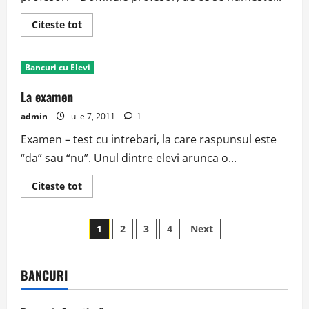
Read
Citeste tot
more
about
Inima
Bancuri cu Elevi
La examen
admin
iulie 7, 2011
1
Examen – test cu intrebari, la care raspunsul este
“da” sau “nu”. Unul dintre elevi arunca o...
Read
Citeste tot
more
about
La
Paginație
examen
1
2
3
4
Next
articole
BANCURI