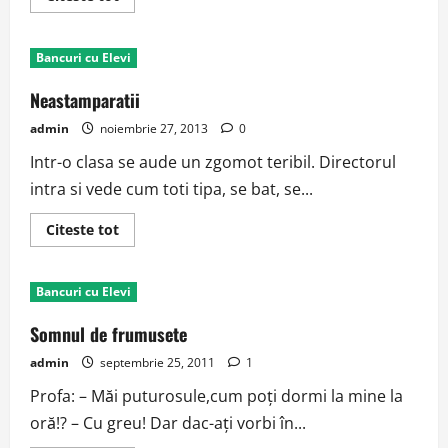
more
about
Ora
de
Bancuri cu Elevi
matematica
Neastamparatii
admin
noiembrie 27, 2013
0
Intr-o clasa se aude un zgomot teribil. Directorul
intra si vede cum toti tipa, se bat, se...
Read
Citeste tot
more
about
Neastamparatii
Bancuri cu Elevi
Somnul de frumusete
admin
septembrie 25, 2011
1
Profa: – Măi puturosule,cum poți dormi la mine la
oră!? – Cu greu! Dar dac-ați vorbi în...