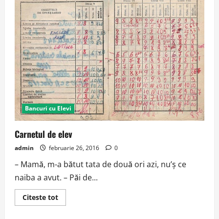
Bancuri cu Elevi
Carnetul de elev
admin
februarie 26, 2016
0
– Mamă, m-a bătut tata de două ori azi, nu’ş ce
naiba a avut. – Păi de...
Read
Citeste tot
more
about
Carnetul