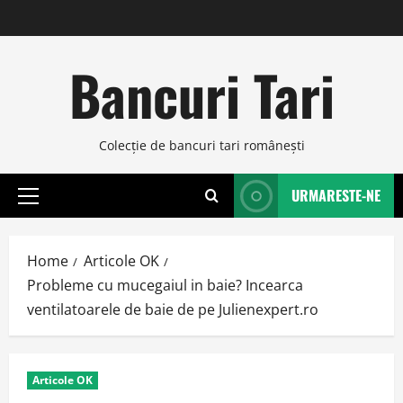
Skip
to
content
Bancuri Tari
Colecţie de bancuri tari româneşti
URMARESTE-NE
Primary
Menu
Home
Articole OK
Probleme cu mucegaiul in baie? Incearca
ventilatoarele de baie de pe Julienexpert.ro
Articole OK