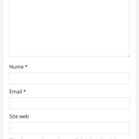
i
o
n
Nume
*
Email
*
Site web