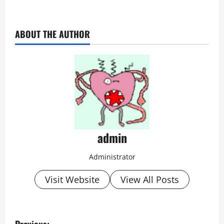
ABOUT THE AUTHOR
admin
Administrator
Visit Website
View All Posts
P