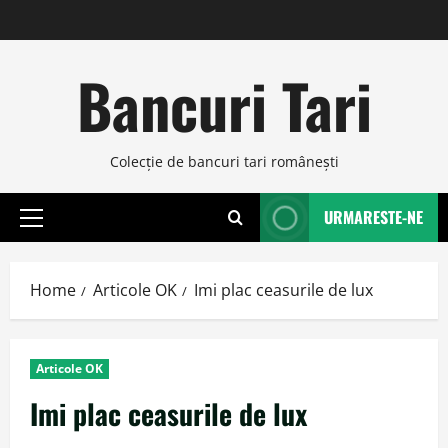
Skip
to
content
Bancuri Tari
Colecţie de bancuri tari româneşti
URMARESTE-NE
Primary
Menu
Home
Articole OK
Imi plac ceasurile de lux
Articole OK
Imi plac ceasurile de lux