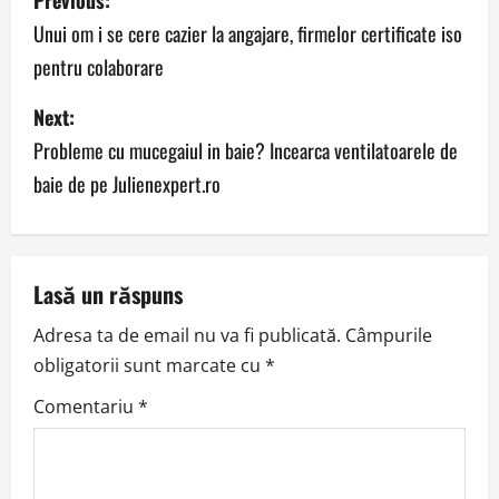
Previous:
o
Unui om i se cere cazier la angajare, firmelor certificate iso
pentru colaborare
s
Next:
t
Probleme cu mucegaiul in baie? Incearca ventilatoarele de
n
baie de pe Julienexpert.ro
a
v
Lasă un răspuns
i
Adresa ta de email nu va fi publicată.
Câmpurile
g
obligatorii sunt marcate cu
*
a
Comentariu
*
t