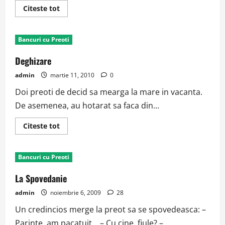
Read
Citeste tot
more
about
Spovedania
Bancuri cu Preoti
Deghizare
admin
martie 11, 2010
0
Doi preoti de decid sa mearga la mare in vacanta.
De asemenea, au hotarat sa faca din...
Read
Citeste tot
more
about
Deghizare
Bancuri cu Preoti
La Spovedanie
admin
noiembrie 6, 2009
28
Un credincios merge la preot sa se spovedeasca: –
Parinte, am pacatuit… – Cu cine, fiule? –...