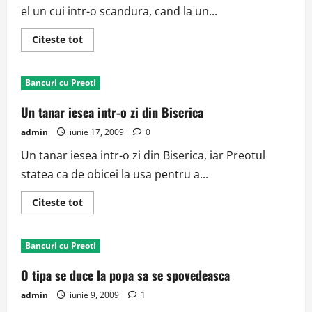
el un cui intr-o scandura, cand la un...
Read
Citeste tot
more
about
Popa
si
Bancuri cu Preoti
injuratul
Un tanar iesea intr-o zi din Biserica
admin
iunie 17, 2009
0
Un tanar iesea intr-o zi din Biserica, iar Preotul
statea ca de obicei la usa pentru a...
Read
Citeste tot
more
about
Un
tanar
Bancuri cu Preoti
iesea
intr-
o
O tipa se duce la popa sa se spovedeasca
zi
din
admin
iunie 9, 2009
1
Biserica