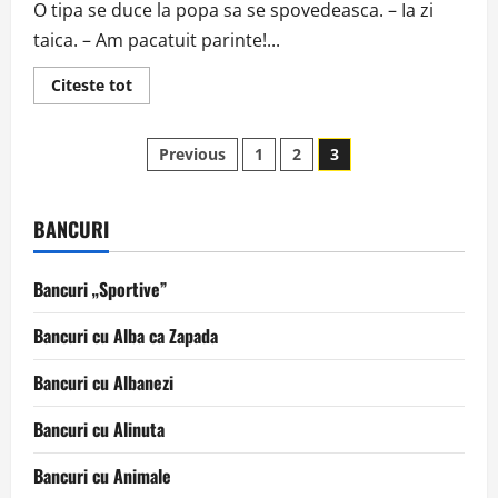
O tipa se duce la popa sa se spovedeasca. – Ia zi
taica. – Am pacatuit parinte!...
Read
Citeste tot
more
about
O
Paginație
tipa
Previous
1
2
3
se
duce
articole
la
popa
sa
BANCURI
se
spovedeasca
Bancuri „Sportive”
Bancuri cu Alba ca Zapada
Bancuri cu Albanezi
Bancuri cu Alinuta
Bancuri cu Animale