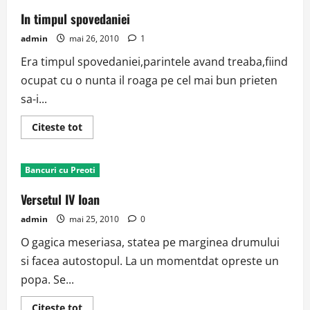
In timpul spovedaniei
admin
mai 26, 2010
1
Era timpul spovedaniei,parintele avand treaba,fiind
ocupat cu o nunta il roaga pe cel mai bun prieten
sa-i...
Read
Citeste tot
more
about
In
timpul
Bancuri cu Preoti
spovedaniei
Versetul IV Ioan
admin
mai 25, 2010
0
O gagica meseriasa, statea pe marginea drumului
si facea autostopul. La un momentdat opreste un
popa. Se...
Read
Citeste tot