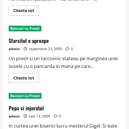
Read
Citeste tot
more
about
La
Spovedanie
Bancuri cu Preoti
Sfarsitul e aproape
admin
septembrie 23, 2009
0
Un preot si un tarcovnic stateau pe marginea unei
sosele cu o pancarda in mana pe care...
Read
Citeste tot
more
about
Sfarsitul
e
Bancuri cu Preoti
aproape
Popa si injuratul
admin
iulie 13, 2009
0
In curtea unei biserici lucra mesterul Gigel. Si bate