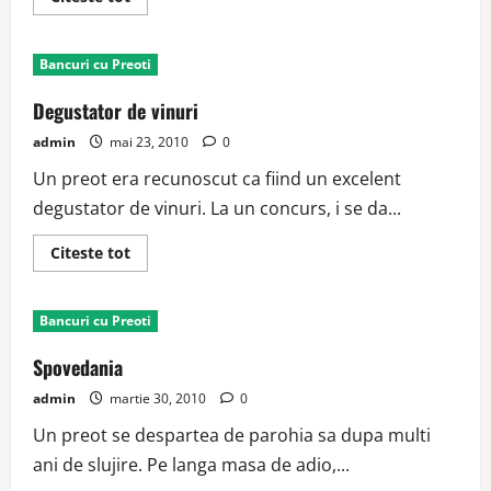
more
about
Versetul
IV
Bancuri cu Preoti
Ioan
Degustator de vinuri
admin
mai 23, 2010
0
Un preot era recunoscut ca fiind un excelent
degustator de vinuri. La un concurs, i se da...
Read
Citeste tot
more
about
Degustator
de
Bancuri cu Preoti
vinuri
Spovedania
admin
martie 30, 2010
0
Un preot se despartea de parohia sa dupa multi
ani de slujire. Pe langa masa de adio,...