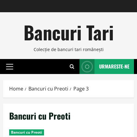
Skip
to
content
Bancuri Tari
Colecţie de bancuri tari româneşti
URMARESTE-NE
Primary
Menu
Home
Bancuri cu Preoti
Page 3
Bancuri cu Preoti
Bancuri cu Preoti