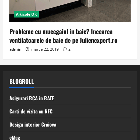
Articole OK
Probleme cu mucegaiul in baie? Incearca
ventilatoarele de baie de pe Julienexpert.ro
admin
martie 22, 2019
2
BLOGROLL
Asigurari RCA in RATE
Carti de vizita cu NFC
Design interior Craiova
eMag