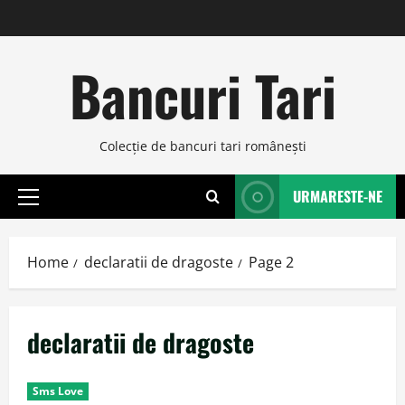
Skip
to
content
Bancuri Tari
Colecţie de bancuri tari româneşti
URMARESTE-NE
Primary
Menu
Home
declaratii de dragoste
Page 2
declaratii de dragoste
Sms Love