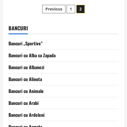
Love
Paginație
SMS
Previous
1
2
40-
50
articole
BANCURI
Bancuri „Sportive”
Bancuri cu Alba ca Zapada
Bancuri cu Albanezi
Bancuri cu Alinuta
Bancuri cu Animale
Bancuri cu Arabi
Bancuri cu Ardeleni
Bancuri cu Armata