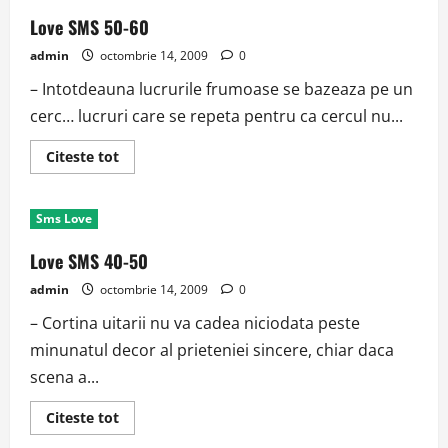
Love SMS 50-60
admin
octombrie 14, 2009
0
– Intotdeauna lucrurile frumoase se bazeaza pe un
cerc… lucruri care se repeta pentru ca cercul nu...
Read
Citeste tot
more
about
Love
SMS
Sms Love
50-
60
Love SMS 40-50
admin
octombrie 14, 2009
0
– Cortina uitarii nu va cadea niciodata peste
minunatul decor al prieteniei sincere, chiar daca
scena a...
Read
Citeste tot
more
about