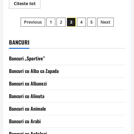
Read
Citeste tot
more
about
Farsa
Paginație
Buzdugan
Previous
1
2
3
4
5
Next
–
Vasile
articole
Alecu
BANCURI
Bancuri „Sportive”
Bancuri cu Alba ca Zapada
Bancuri cu Albanezi
Bancuri cu Alinuta
Bancuri cu Animale
Bancuri cu Arabi
Bancuri cu Ardeleni