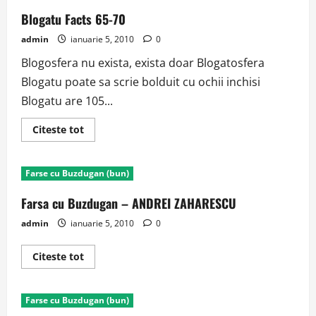
Blogatu Facts 65-70
admin
ianuarie 5, 2010
0
Blogosfera nu exista, exista doar Blogatosfera
Blogatu poate sa scrie bolduit cu ochii inchisi
Blogatu are 105...
Read
Citeste tot
more
about
Blogatu
Facts
Farse cu Buzdugan (bun)
65-
70
Farsa cu Buzdugan – ANDREI ZAHARESCU
admin
ianuarie 5, 2010
0
Read
Citeste tot
more
about
Farsa
cu
Farse cu Buzdugan (bun)
Buzdugan
–