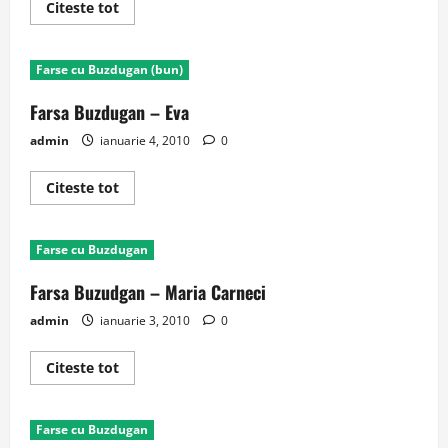
Read
Citeste tot
more
about
Farsa
Buzudgan
Farse cu Buzdugan (bun)
–
Dinti
termopan
Farsa Buzdugan – Eva
admin
ianuarie 4, 2010
0
Read
Citeste tot
more
about
Farsa
Buzdugan
Farse cu Buzdugan
–
Eva
Farsa Buzudgan – Maria Carneci
admin
ianuarie 3, 2010
0
Read
Citeste tot
more
about
Farsa
Buzudgan
Farse cu Buzdugan
–