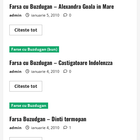
ANDREI
Farsa cu Buzdugan – Alexandra Goala in Mare
ZAHARESCU
admin
ianuarie 5, 2010
0
Read
Citeste tot
more
about
Farsa
cu
Farse cu Buzdugan (bun)
Buzdugan
–
Alexandra
Farsa cu Buzdugan – Castigatoare Indolenzza
Goala
in
admin
ianuarie 4, 2010
0
Mare
Read
Citeste tot
more
about
Farsa
cu
Farse cu Buzdugan
Buzdugan
–
Castigatoare
Farsa Buzudgan – Dinti termopan
Indolenzza
admin
ianuarie 4, 2010
1