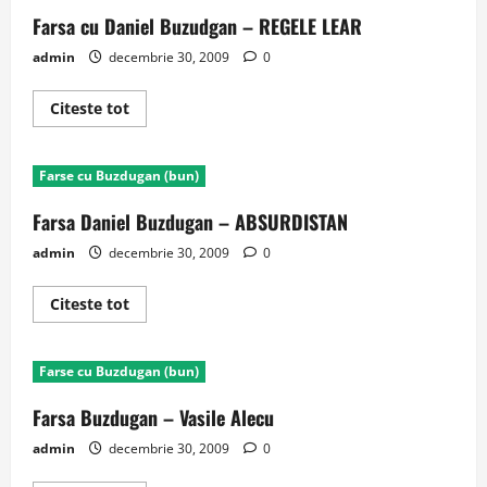
Maria
Carneci
Farsa cu Daniel Buzudgan – REGELE LEAR
admin
decembrie 30, 2009
0
Read
Citeste tot
more
about
Farsa
cu
Farse cu Buzdugan (bun)
Daniel
Buzudgan
–
Farsa Daniel Buzdugan – ABSURDISTAN
REGELE
LEAR
admin
decembrie 30, 2009
0
Read
Citeste tot
more
about
Farsa
Daniel
Farse cu Buzdugan (bun)
Buzdugan
–
ABSURDISTAN
Farsa Buzdugan – Vasile Alecu
admin
decembrie 30, 2009
0