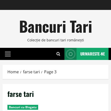
Skip
to
content
Bancuri Tari
Colecţie de bancuri tari româneşti
URMARESTE-NE
Primary
Menu
Home
farse tari
Page 3
farse tari
Bancuri cu Blogatu