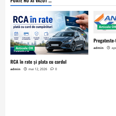
POATE NU AI VAZUT ...
Articole O
Pregateste-
admin
apr
Articole OK
RCA în rate și plata cu cardul
admin
mai 12, 2026
0