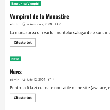
Bancuri cu Vampiri
Vampirul de la Manastire
admin
octombrie 7, 2009
0
La manastirea din varful muntelui calugaritele sunt ine
Read
Citeste tot
more
about
Vampirul
de
News
la
Manastire
News
admin
iulie 12, 2009
4
Pentru a fi la zi cu toate noutatile de pe site (avatare,
Read
Citeste tot
more
about
News