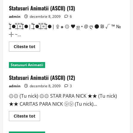
Statusuri Animatii (ASCII) (13)
admin
decembrie 8, 2009
6
|̲̅̅●̲̅̅|̲̅̅=̲̅̅|̲̅̅●̲̅̅| |̲̅̅●̲̅̅|̲̅̅=̲̅̅|̲̅̅●̲̅̅| ۩ ๑ ۞ ♥ ஐ • @ ღ ● ₪ √ ™ №
╬ ~...
Read
Citeste tot
more
about
Statusuri
Animatii
Statusuri Animatii
(ASCII)
(13)
Statusuri Animatii (ASCII) (12)
admin
decembrie 8, 2009
3
۞۞ (Tu nick) ۞۞ STAR PARA NICK ★★ (Tu nick)
★★ CARITAS PARA NICK ㋛㋛ (Tu nick)...
Read
Citeste tot
more
about
Statusuri
Animatii