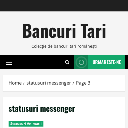
Skip
to
content
Bancuri Tari
Colecţie de bancuri tari româneşti
URMARESTE-NE
Primary
Menu
Home
statusuri messenger
Page 3
statusuri messenger
Statusuri Animatii