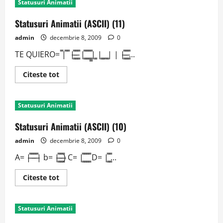
Statusuri Animatii
(ASCII)
(12)
Statusuri Animatii (ASCII) (11)
admin
decembrie 8, 2009
0
TE QUIERO= ̿|̿ ̿ |̶͇̿ ̶͇̿ ͇̿ |͇̿ ͇̿ ͇̿ ͇͇̿|͇ |͇ ͇_͇| | |̶͇̿ ̶͇̿ ͇̿...
Read
Citeste tot
more
about
Statusuri
Animatii
Statusuri Animatii
(ASCII)
(11)
Statusuri Animatii (ASCII) (10)
admin
decembrie 8, 2009
0
A= |̶̿ ̶̿ ̶̿ ̶̿| b= |̶͇̿ ̶͇̿ ̶͇̿) C= |͇̿ ͇̿ ͇̿ ͇̿ D= |͇̿ ͇̿...
Read
Citeste tot
more
about
Statusuri
Animatii
Statusuri Animatii
(ASCII)
(10)