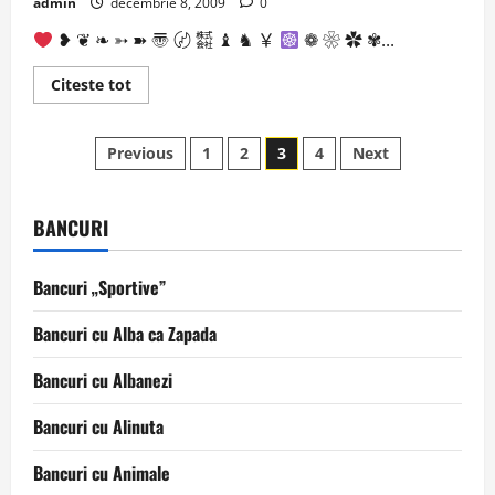
admin
decembrie 8, 2009
0
❥ ❦ ❧ ➳ ➽ 〠 〄 ㍿ ♝ ♞ ￥
❁ ❀ ✿ ✾...
Read
Citeste tot
more
about
Statusuri
Paginație
Animatii
Previous
1
2
3
4
Next
(ASCII)
(4)
articole
BANCURI
Bancuri „Sportive”
Bancuri cu Alba ca Zapada
Bancuri cu Albanezi
Bancuri cu Alinuta
Bancuri cu Animale