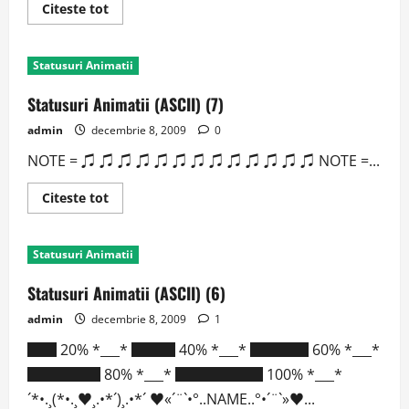
Read
Citeste tot
more
about
Statusuri
Animatii
Statusuri Animatii
(ASCII)
(8)
Statusuri Animatii (ASCII) (7)
admin
decembrie 8, 2009
0
NOTE = ♫ ♫ ♫ ♫ ♫ ♫ ♫ ♫ ♫ ♫ ♫ ♫ ♫ NOTE =...
Read
Citeste tot
more
about
Statusuri
Animatii
Statusuri Animatii
(ASCII)
(7)
Statusuri Animatii (ASCII) (6)
admin
decembrie 8, 2009
1
██ 20% *___* ███ 40% *___* ████ 60% *___*
█████ 80% *___* ██████ 100% *___*
´*•.¸(*•.¸♥¸.•*´)¸.•*´ ♥«´¨`•°..NAME..°•´¨`»♥...