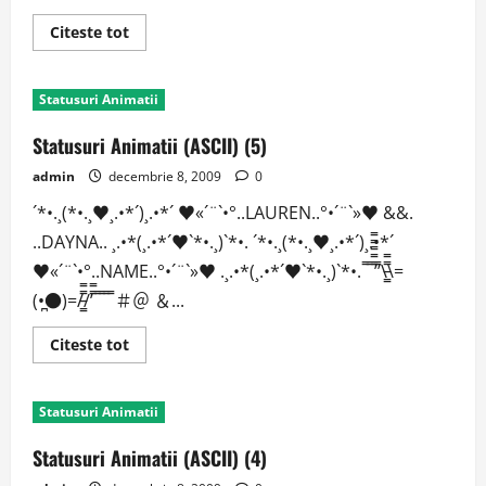
Read
Citeste tot
more
about
Statusuri
Animatii
Statusuri Animatii
(ASCII)
(6)
Statusuri Animatii (ASCII) (5)
admin
decembrie 8, 2009
0
´*•.¸(*•.¸♥¸.•*´)¸.•*´ ♥«´¨`•°..LAUREN..°•´¨`»♥ &&.
..DAYNA.. ¸.•*(¸.•*´♥`*•.¸)`*•. ´*•.¸(*•.¸♥¸.•*´)¸.•*´
♥«´¨`•°..NAME..°•´¨`»♥ .¸.•*(¸.•*´♥`*•.¸)`*•. ̿ ̿ ̿̿̿̿̿’̿’\̵͇̿̿\=
(•̪●)=/̵͇̿̿/’̿̿ ̿ ̿ ̿ ̿ ＃＠ ＆...
Read
Citeste tot
more
about
Statusuri
Animatii
Statusuri Animatii
(ASCII)
(5)
Statusuri Animatii (ASCII) (4)