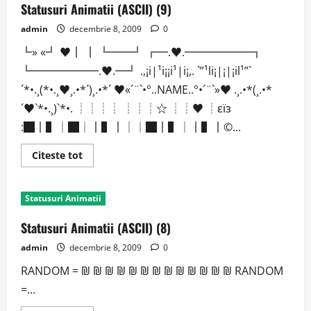
Statusuri Animatii (ASCII) (9)
admin
decembrie 8, 2009
0
╚» «╝ ♥║ ║ ╚══╝ ╔═.♥.══════╗
╚══════.♥.═╝ .,¡i|¹i¡¡i¹|i¡,. `”¹li¡|¡|¡il¹”`
´*•.¸(*•.¸♥¸.•*´)¸.•*´ ♥«´¨`•°..NAME..°•´¨`»♥ .¸.•*(¸.•*
´♥`*•.¸)`*•. ┊┊┊┊ ┊┊┊☆ ┊┊♥ ┊εїз
:█║▌│█│║▌║││█║▌│║▌║©...
Read
Citeste tot
more
about
Statusuri
Animatii
Statusuri Animatii
(ASCII)
(9)
Statusuri Animatii (ASCII) (8)
admin
decembrie 8, 2009
0
RANDOM = ₪ ₪ ₪ ₪ ₪ ₪ ₪ ₪ ₪ ₪ ₪ ₪ ₪ RANDOM
=...