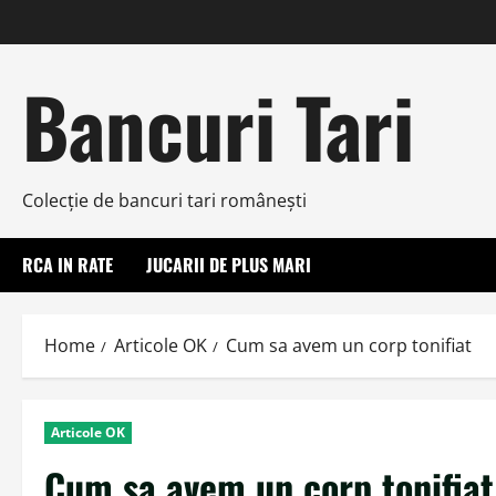
Skip
to
content
Bancuri Tari
Colecţie de bancuri tari româneşti
RCA IN RATE
JUCARII DE PLUS MARI
Home
Articole OK
Cum sa avem un corp tonifiat
Articole OK
Cum sa avem un corp tonifiat