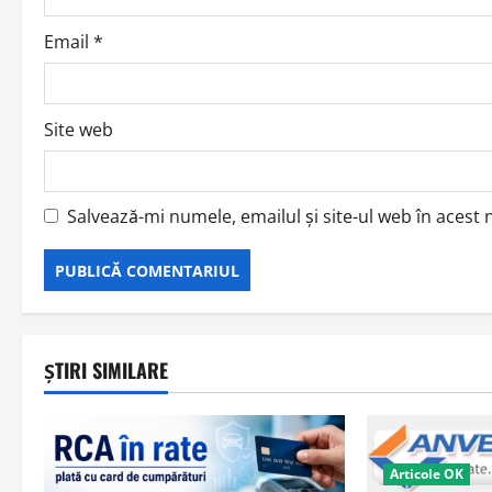
n
Email
*
Site web
Salvează-mi numele, emailul și site-ul web în acest
ȘTIRI SIMILARE
Articole OK