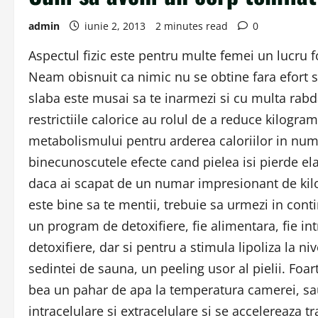
admin
iunie 2, 2013
2 minutes read
0
Aspectul fizic este pentru multe femei un lucru fo
Neam obisnuit ca nimic nu se obtine fara efort s
slaba este musai sa te inarmezi si cu multa rabd
restrictiile calorice au rolul de a reduce kilogra
metabolismului pentru arderea caloriilor in numar
binecunoscutele efecte cand pielea isi pierde elas
daca ai scapat de un numar impresionant de kilog
este bine sa te mentii, trebuie sa urmezi in con
un program de detoxifiere, fie alimentara, fie i
detoxifiere, dar si pentru a stimula lipoliza la ni
sedintei de sauna, un peeling usor al pielii. Foa
bea un pahar de apa la temperatura camerei, sau
intracelulare si extracelulare si se accelereaza tra