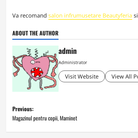
Va recomand
salon infrumusetare Beautyferia
s
ABOUT THE AUTHOR
admin
Administrator
Visit Website
View All P
P
Previous:
Magazinul pentru copii, Maminet
o
s