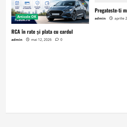
Pregateste-ti m
Articole OK
admin
aprilie 
RCA în rate și plata cu cardul
admin
mai 12, 2026
0