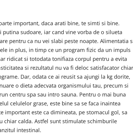
arte important, daca arati bine, te simti si bine.
i putina sudoare, iar cand vine vorba de o silueta
are pentru ca nu vei slabi peste noapte. Alimentatia s
mele in plus, in timp ce un program fizic da un impuls
 ridicat si totodata tonifiaza corpul pentru a evita
ticitatea si rezultatul nu va fi deloc satisfacator chia
rame. Dar, odata ce ai reusit sa ajungi la kg dorite,
tinuare o dieta adecvata organismului tau, precum si
ntrun centru spa sau intro sauna. Pentru o mai buna
velul celulelor grase, este bine sa se faca inaintea
rte important este ca dimineata, pe stomacul gol, sa
 chiar calda. Astfel sunt stimulate schimburile
nzitul intestinal.