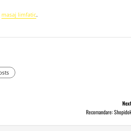
i
masaj limfatic
.
osts
Next
Recomandare: Shopidok