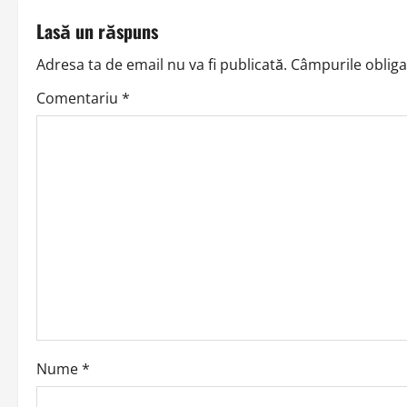
t
Lasă un răspuns
n
Adresa ta de email nu va fi publicată.
Câmpurile obliga
a
Comentariu
*
v
i
g
a
t
i
o
Nume
*