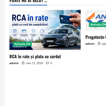
POATE NU AI VAZUT ...
Articole O
Pregateste-
admin
apr
Articole OK
RCA în rate și plata cu cardul
admin
mai 12, 2026
0