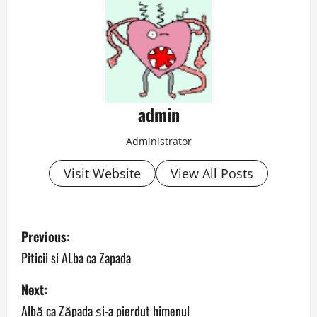
admin
Administrator
Visit Website
View All Posts
P
Previous:
o
Piticii si ALba ca Zapada
s
Next:
Albă ca Zăpada şi-a pierdut himenul