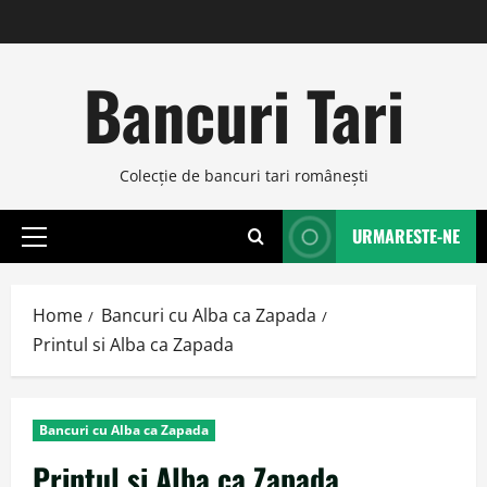
Skip
to
content
Bancuri Tari
Colecţie de bancuri tari româneşti
URMARESTE-NE
Primary
Menu
Home
Bancuri cu Alba ca Zapada
Printul si Alba ca Zapada
Bancuri cu Alba ca Zapada
Printul si Alba ca Zapada