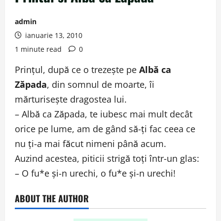
admin
ianuarie 13, 2010
1 minute read
0
Prinţul, după ce o trezeşte pe
Albă ca
Zăpada
, din somnul de moarte, îi
mărturiseşte dragostea lui.
– Albă ca Zăpada, te iubesc mai mult decât
orice pe lume, am de gând să-ţi fac ceea ce
nu ţi-a mai făcut nimeni până acum.
Auzind acestea, piticii strigă toţi într-un glas:
– O fu*e şi-n urechi, o fu*e şi-n urechi!
ABOUT THE AUTHOR