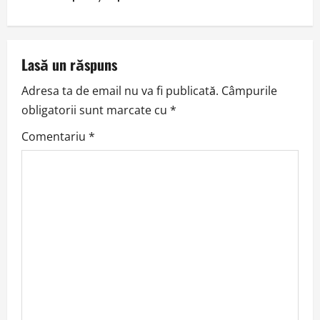
t
n
a
Lasă un răspuns
v
Adresa ta de email nu va fi publicată.
Câmpurile
obligatorii sunt marcate cu
*
i
Comentariu
*
g
a
t
i
o
n