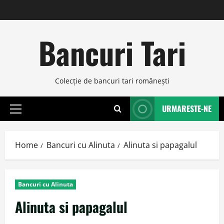
Skip
to
content
Bancuri Tari
Colecţie de bancuri tari româneşti
URMARESTE-NE
Primary
Menu
Home
Bancuri cu Alinuta
Alinuta si papagalul
Bancuri cu Alinuta
Alinuta si papagalul