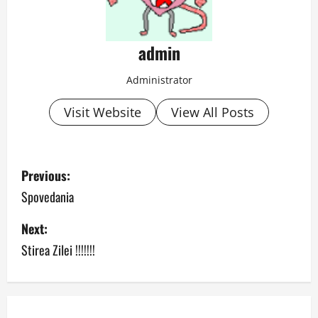
admin
Administrator
Visit Website
View All Posts
P
Previous:
o
Spovedania
s
Next:
Stirea Zilei !!!!!!!
t
n
a