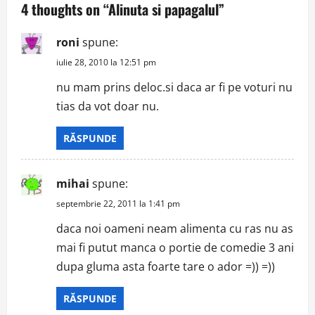
4 thoughts on “
Alinuta si papagalul
”
v
roni
spune:
i
iulie 28, 2010 la 12:51 pm
g
nu mam prins deloc.si daca ar fi pe voturi nu
tias da vot doar nu.
a
t
RĂSPUNDE
i
mihai
spune:
o
septembrie 22, 2011 la 1:41 pm
n
daca noi oameni neam alimenta cu ras nu as
mai fi putut manca o portie de comedie 3 ani
dupa gluma asta foarte tare o ador =)) =))
RĂSPUNDE