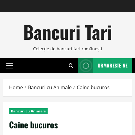
Skip
to
content
Bancuri Tari
Colecţie de bancuri tari româneşti
URMARESTE-NE
Primary
Menu
Home
Bancuri cu Animale
Caine bucuros
Bancuri cu Animale
Caine bucuros