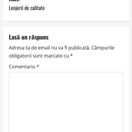
Lenjerii de calitate
t
n
a
Lasă un răspuns
v
Adresa ta de email nu va fi publicată.
Câmpurile
obligatorii sunt marcate cu
*
i
Comentariu
*
g
a
t
i
o