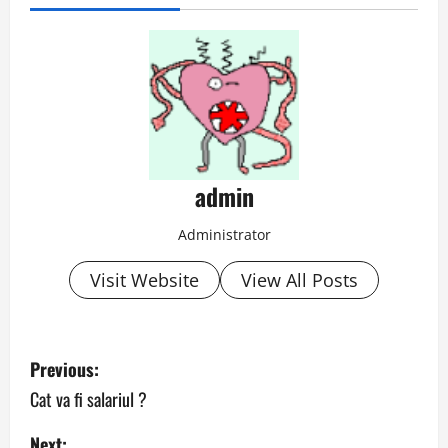
admin
Administrator
Visit Website
View All Posts
P
Previous:
o
Cat va fi salariul ?
s
Next: