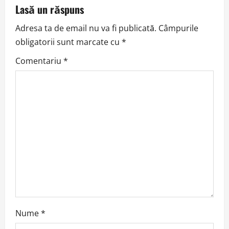
a
Lasă un răspuns
v
Adresa ta de email nu va fi publicată.
Câmpurile
obligatorii sunt marcate cu
*
i
Comentariu
*
g
a
t
i
o
n
Nume
*