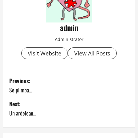
admin
Administrator
Visit Website
View All Posts
P
Previous:
o
Se plimba…
s
Next:
Un ardelean…
t
n