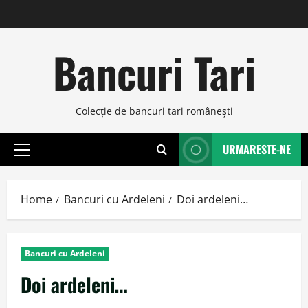
Skip
to
content
Bancuri Tari
Colecţie de bancuri tari româneşti
URMARESTE-NE
Primary
Menu
Home
Bancuri cu Ardeleni
Doi ardeleni…
Bancuri cu Ardeleni
Doi ardeleni…