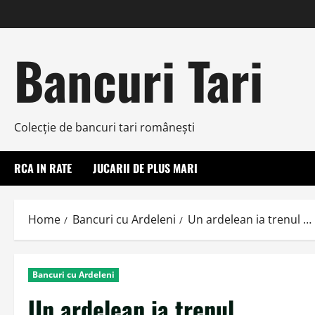
Skip
to
content
Bancuri Tari
Colecţie de bancuri tari româneşti
RCA IN RATE
JUCARII DE PLUS MARI
Home
Bancuri cu Ardeleni
Un ardelean ia trenul …
Bancuri cu Ardeleni
Un ardelean ia trenul …