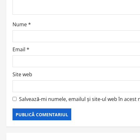
t
i
o
Nume
*
n
Email
*
Site web
Salvează-mi numele, emailul și site-ul web în acest