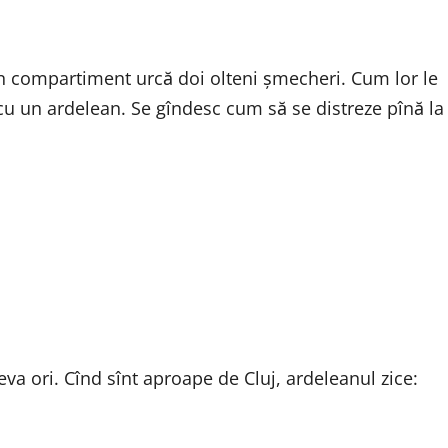
 În compartiment urcă doi olteni şmecheri. Cum lor le
cu un ardelean. Se gîndesc cum să se distreze pînă la
eva ori. Cînd sînt aproape de Cluj, ardeleanul zice: