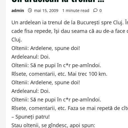
admin
mai 15, 2009
1 minute read
0
Un ardelean ia trenul de la Bucureşti spre Cluj.
cade fisa repede, îşi dau seama că au de-a face 
Cluj.
Oltenii: Ardelene, spune doi!
Ardeleanul: Doi.
Oltenii: Să ne pupi în c*r pe-amîndoi.
Rîsete, comentarii, etc. Mai trec 100 km.
Oltenii: Ardelene, spune doi!
Ardeleanul: Doi.
Oltenii: Să ne pupi în c*r pe-amîndoi.
Rîsete, comentarii, etc. Faza se mai repetă de cît
– Spuneţi patru!
Stau oltenii, se gîndesc, apoi spun: