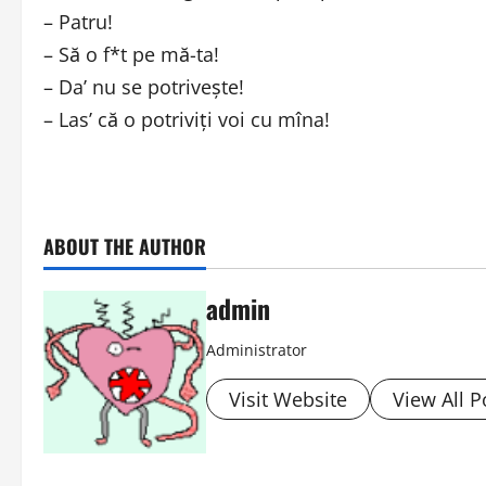
– Patru!
– Să o f*t pe mă-ta!
– Da’ nu se potriveşte!
– Las’ că o potriviţi voi cu mîna!
ABOUT THE AUTHOR
admin
Administrator
Visit Website
View All P