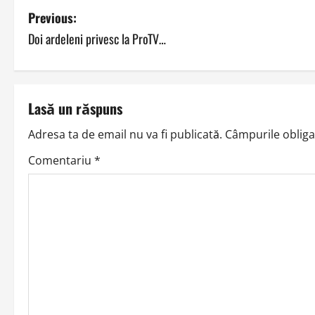
P
Previous:
Doi ardeleni privesc la ProTV…
o
s
t
Lasă un răspuns
n
Adresa ta de email nu va fi publicată.
Câmpurile obliga
a
Comentariu
*
v
i
g
a