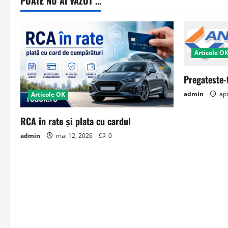
POATE NU AI VAZUT ...
Articole O
Pregateste-
admin
apr
Articole OK
RCA în rate și plata cu cardul
admin
mai 12, 2026
0