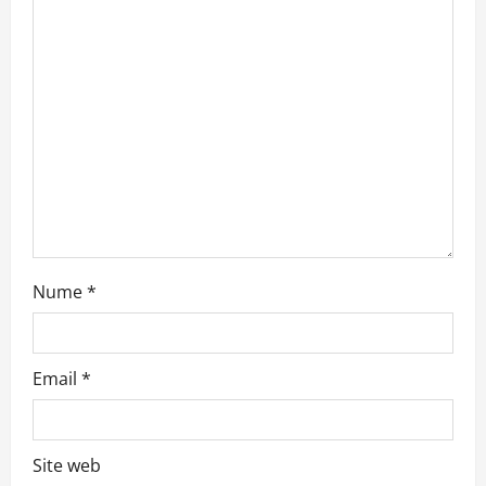
a
t
i
o
n
Nume
*
Email
*
Site web