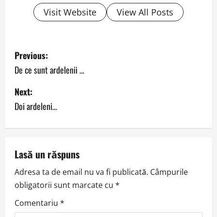
Visit Website
View All Posts
P
Previous:
o
De ce sunt ardelenii …
s
Next:
Doi ardeleni…
t
n
a
Lasă un răspuns
v
Adresa ta de email nu va fi publicată.
Câmpurile
obligatorii sunt marcate cu
*
i
Comentariu
*
g