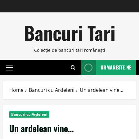
Skip
to
content
Bancuri Tari
Colecţie de bancuri tari româneşti
URMARESTE-NE
Primary
Menu
Home
Bancuri cu Ardeleni
Un ardelean vine…
Bancuri cu Ardeleni
Un ardelean vine…