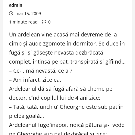
admin
mai 15, 2009
1 minute read
0
Un ardelean vine acasă mai devreme de la
cîmp şi aude zgomote în dormitor. Se duce în
fugă şi-şi găseşte nevasta dezbrăcată
complet, întinsă pe pat, transpirată şi gîfîind…
– Ce-i, mă nevastă, ce ai?
– Am infarct, zice ea.
Ardeleanul dă să fugă afară să cheme pe
doctor, cînd copilul lui de 4 ani zice:
– Tată, tată, unchiu’ Gheorghe este sub pat în
pielea goală…
Ardeleanul fuge înapoi, ridică pătura şi-l vede
pe Gheorghe sub pat dezbrăcat şi zice: