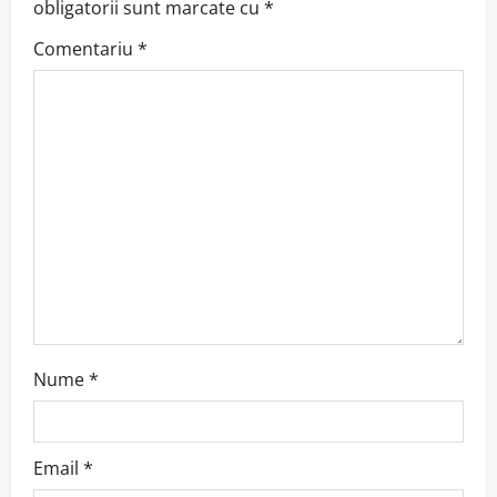
obligatorii sunt marcate cu
*
i
Comentariu
*
g
a
t
i
o
n
Nume
*
Email
*