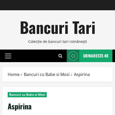
Skip
to
content
Bancuri Tari
Colecţie de bancuri tari româneşti
URMARESTE-NE
Primary
Menu
Home
Bancuri cu Babe si Mosi
Aspirina
Bancuri cu Babe si Mosi
Aspirina