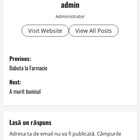
admin
Administrator
Visit Website
View All Posts
P
Previous:
o
Babuta la Farmacie
s
Next:
A murit bunicul
t
n
a
Lasă un răspuns
v
Adresa ta de email nu va fi publicată.
Câmpurile