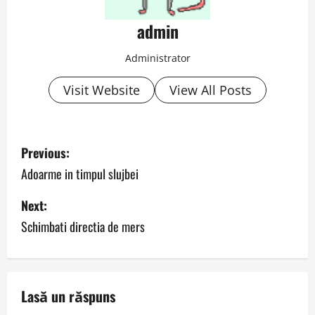
admin
Administrator
Visit Website
View All Posts
P
Previous:
o
Adoarme in timpul slujbei
s
Next:
Schimbati directia de mers
t
n
a
Lasă un răspuns