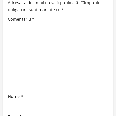
v
Adresa ta de email nu va fi publicată.
Câmpurile
obligatorii sunt marcate cu
*
i
Comentariu
*
g
a
t
i
o
n
Nume
*