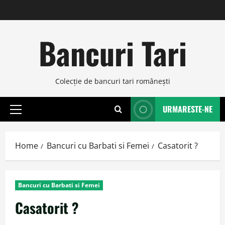
Skip
to
content
Bancuri Tari
Colecţie de bancuri tari româneşti
URMARESTE-NE
Primary
Menu
Home
Bancuri cu Barbati si Femei
Casatorit ?
Bancuri cu Barbati si Femei
Casatorit ?