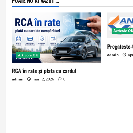
POATE NU AI VAZUT ...
Articole O
Pregateste-
admin
apr
Articole OK
RCA în rate și plata cu cardul
admin
mai 12, 2026
0