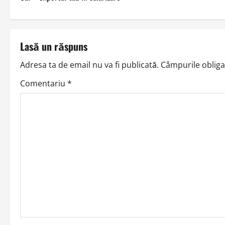
o
s
t
Lasă un răspuns
n
Adresa ta de email nu va fi publicată.
Câmpurile obliga
a
Comentariu
*
v
i
g
a
t
i