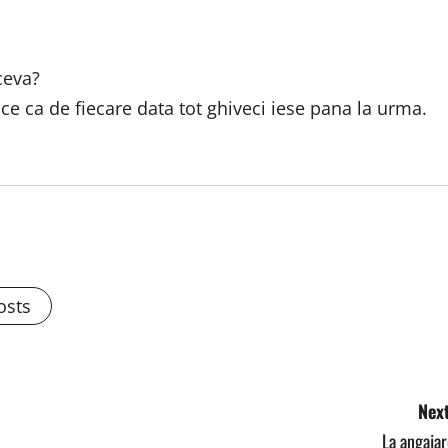
tceva?
ce ca de fiecare data tot ghiveci iese pana la urma.
osts
Next
La angaja