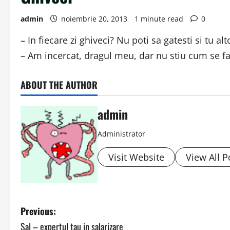
admin
noiembrie 20, 2013
1 minute read
0
– In fiecare zi ghiveci? Nu poti sa gatesti si tu al
– Am incercat, dragul meu, dar nu stiu cum se fa
ABOUT THE AUTHOR
admin
Administrator
Visit Website
View All P
P
Previous:
Sal – expertul tau in salarizare