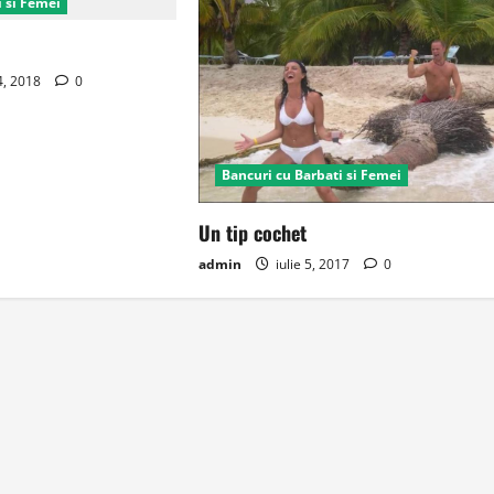
i si Femei
4, 2018
0
Bancuri cu Barbati si Femei
Un tip cochet
admin
iulie 5, 2017
0