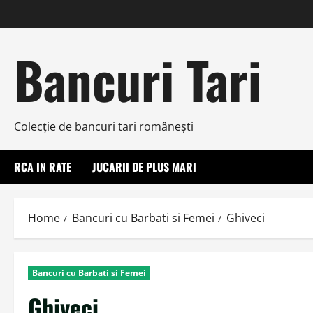
Skip
to
content
Bancuri Tari
Colecţie de bancuri tari româneşti
RCA IN RATE
JUCARII DE PLUS MARI
Home
Bancuri cu Barbati si Femei
Ghiveci
Bancuri cu Barbati si Femei
Ghiveci