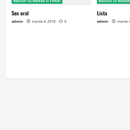
Bancuri cu Barbati si Femei
Bancuri cu Barbat
Sex oral
Lista
admin
martie 4, 2018
0
admin
martie 