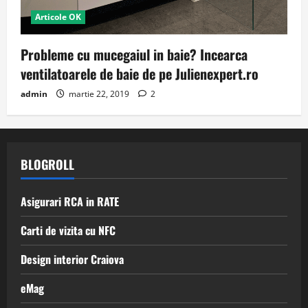
Articole OK
Probleme cu mucegaiul in baie? Incearca
ventilatoarele de baie de pe Julienexpert.ro
admin
martie 22, 2019
2
BLOGROLL
Asigurari RCA in RATE
Carti de vizita cu NFC
Design interior Craiova
eMag