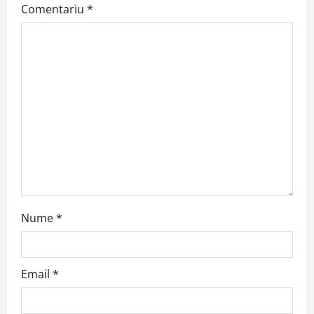
Comentariu
*
g
a
t
i
o
n
Nume
*
Email
*