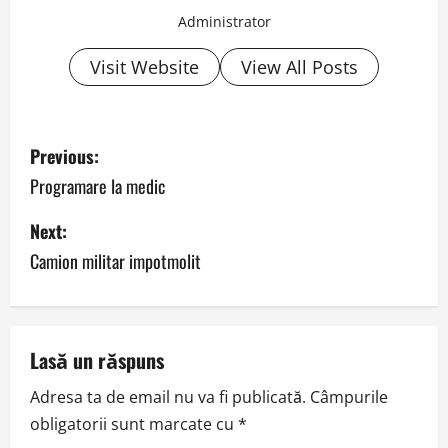
Administrator
Visit Website
View All Posts
P
Previous:
o
Programare la medic
s
Next:
Camion militar impotmolit
t
n
a
Lasă un răspuns
v
Adresa ta de email nu va fi publicată.
Câmpurile
obligatorii sunt marcate cu
*
i