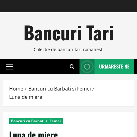
Skip
to
content
Bancuri Tari
Colecţie de bancuri tari româneşti
URMARESTE-NE
Primary
Menu
Home
Bancuri cu Barbati si Femei
Luna de miere
Bancuri cu Barbati si Femei
Luna de miere