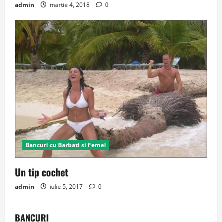
admin
martie 4, 2018
0
Bancuri cu Barbati si Femei
Un tip cochet
admin
iulie 5, 2017
0
BANCURI