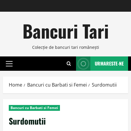
Skip
to
content
Bancuri Tari
Colecţie de bancuri tari româneşti
URMARESTE-NE
Primary
Menu
Home
Bancuri cu Barbati si Femei
Surdomutii
Bancuri cu Barbati si Femei
Surdomutii