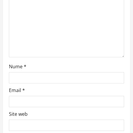
t
i
o
n
Nume
*
Email
*
Site web