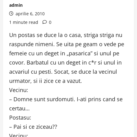
admin
aprilie 6, 2010
1 minute read
0
Un postas se duce la o casa, striga striga nu
raspunde nimeni. Se uita pe geam o vede pe
femeie cu un deget in „pasarica” si unul pe
covor. Barbatul cu un deget in c*r si unul in
acvariul cu pesti. Socat, se duce la vecinul
urmator, si ii zice ce a vazut.
Vecinu:
– Domne sunt surdomuti. I-ati prins cand se
certau…
Postasu:
– Pai si ce ziceau??
Vecinu: