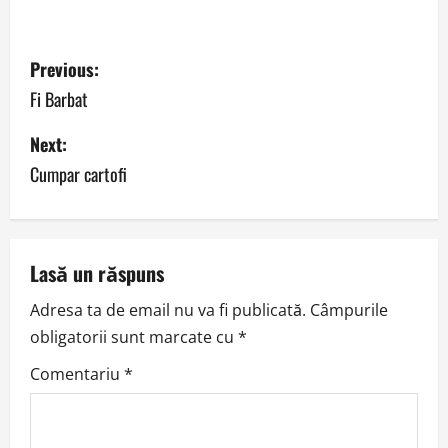
P
Previous:
o
Fi Barbat
s
Next:
Cumpar cartofi
t
n
a
Lasă un răspuns
v
Adresa ta de email nu va fi publicată.
Câmpurile
obligatorii sunt marcate cu
*
i
Comentariu
*
g
a