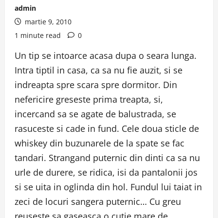
admin
martie 9, 2010
1 minute read
0
Un tip se intoarce acasa dupa o seara lunga.
Intra tiptil in casa, ca sa nu fie auzit, si se
indreapta spre scara spre dormitor. Din
nefericire greseste prima treapta, si,
incercand sa se agate de balustrada, se
rasuceste si cade in fund. Cele doua sticle de
whiskey din buzunarele de la spate se fac
tandari. Strangand puternic din dinti ca sa nu
urle de durere, se ridica, isi da pantalonii jos
si se uita in oglinda din hol. Fundul lui taiat in
zeci de locuri sangera puternic… Cu greu
reuseste sa gaseasca o cutie mare de