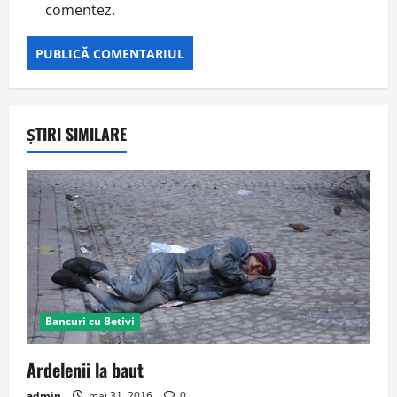
comentez.
ȘTIRI SIMILARE
Bancuri cu Betivi
Ardelenii la baut
admin
mai 31, 2016
0