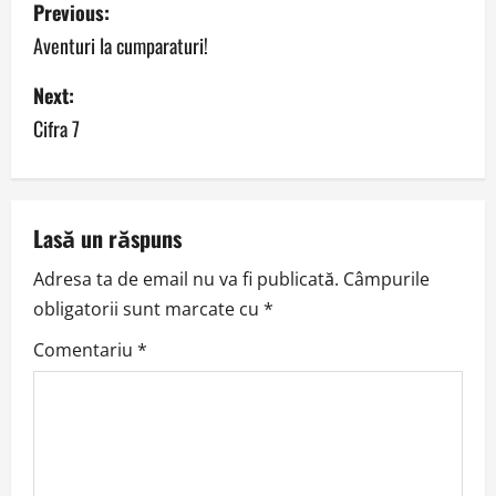
P
Previous:
o
Aventuri la cumparaturi!
s
Next:
Cifra 7
t
n
a
Lasă un răspuns
v
Adresa ta de email nu va fi publicată.
Câmpurile
obligatorii sunt marcate cu
*
i
Comentariu
*
g
a
t