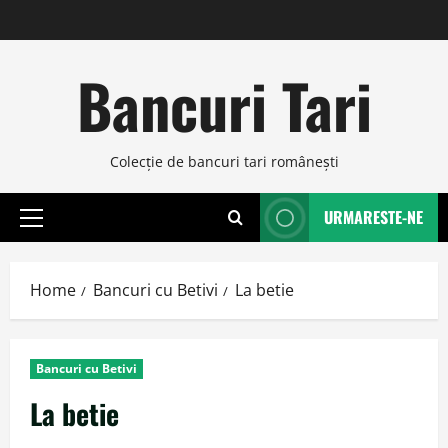
Skip
to
content
Bancuri Tari
Colecţie de bancuri tari româneşti
URMARESTE-NE
Primary
Menu
Home
Bancuri cu Betivi
La betie
Bancuri cu Betivi
La betie