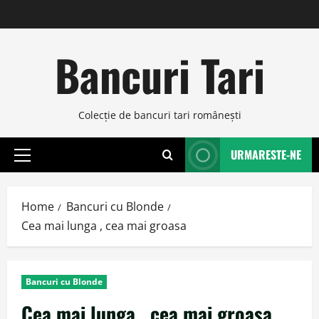
Skip
to
content
Bancuri Tari
Colecţie de bancuri tari româneşti
URMARESTE-NE
Primary
Menu
Home
Bancuri cu Blonde
Cea mai lunga , cea mai groasa
Bancuri cu Blonde
Cea mai lunga , cea mai groasa