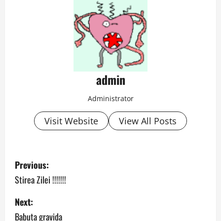
admin
Administrator
Visit Website
View All Posts
P
Previous:
o
Stirea Zilei !!!!!!!
s
Next:
Babuta gravida