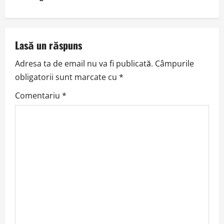
t
n
a
Lasă un răspuns
v
Adresa ta de email nu va fi publicată.
Câmpurile
obligatorii sunt marcate cu
*
i
Comentariu
*
g
a
t
i
o
n