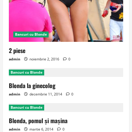
Bancuri cu Blonde
2 piese
admin
noiembrie 2, 2016
0
Bancuri cu Blonde
Blonda la ginecolog
admin
decembrie 11, 2014
0
Bancuri cu Blonde
Blonda, pomul şi maşina
admin
martie 6, 2014
0