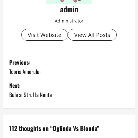
admin
Administrator
Visit Website
View All Posts
P
Previous:
o
Teoria Amorului
s
Next:
Bula si Strul la Nunta
t
n
a
112 thoughts on “
Oglinda Vs Blonda
”
v