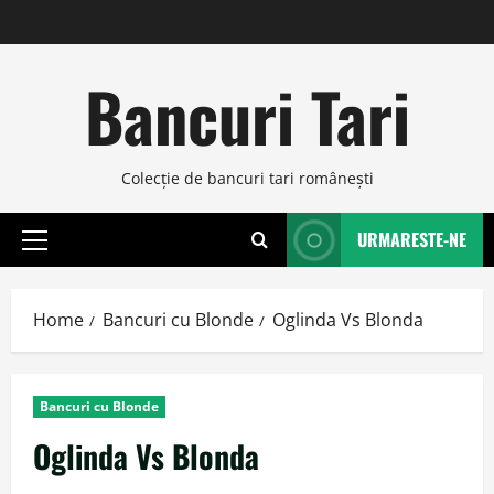
Skip
to
content
Bancuri Tari
Colecţie de bancuri tari româneşti
URMARESTE-NE
Primary
Menu
Home
Bancuri cu Blonde
Oglinda Vs Blonda
Bancuri cu Blonde
Oglinda Vs Blonda