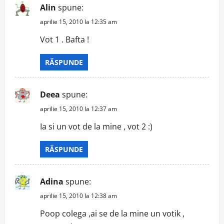
Alin
spune:
i
aprilie 15, 2010 la 12:35 am
g
Vot 1 . Bafta !
a
RĂSPUNDE
t
Deea
spune:
i
aprilie 15, 2010 la 12:37 am
o
Ia si un vot de la mine , vot 2 :)
n
RĂSPUNDE
Adina
spune:
aprilie 15, 2010 la 12:38 am
Poop colega ,ai se de la mine un votik ,