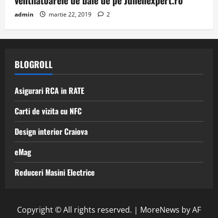
ventilatoarele de baie de pe Julienexpert.ro
admin
martie 22, 2019
2
BLOGROLL
Asigurari RCA in RATE
Carti de vizita cu NFC
Design interior Craiova
eMag
Reduceri Masini Electrice
Copyright © All rights reserved.
|
MoreNews
by AF