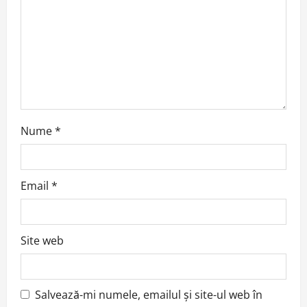
i
o
n
Nume
*
Email
*
Site web
Salvează-mi numele, emailul și site-ul web în