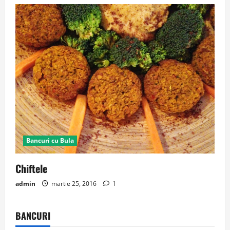
Bancuri cu Bula
Chiftele
admin
martie 25, 2016
1
BANCURI