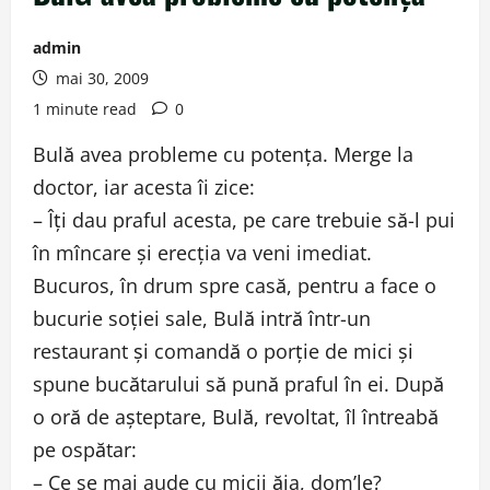
admin
mai 30, 2009
1 minute read
0
Bulă avea probleme cu potenţa. Merge la
doctor, iar acesta îi zice:
– Îţi dau praful acesta, pe care trebuie să-l pui
în mîncare şi erecţia va veni imediat.
Bucuros, în drum spre casă, pentru a face o
bucurie soţiei sale, Bulă intră într-un
restaurant şi comandă o porţie de mici şi
spune bucătarului să pună praful în ei. După
o oră de aşteptare, Bulă, revoltat, îl întreabă
pe ospătar:
– Ce se mai aude cu micii ăia, dom’le?