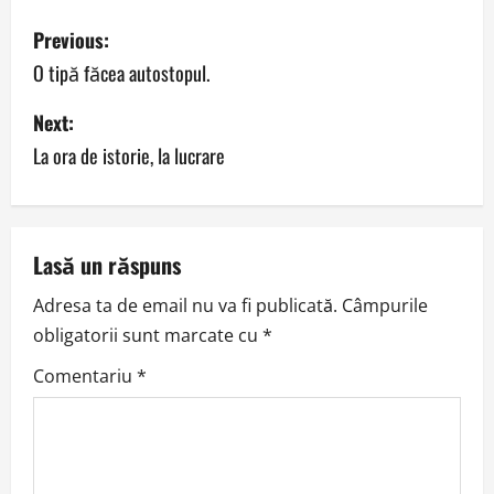
P
Previous:
o
O tipă făcea autostopul.
s
Next:
La ora de istorie, la lucrare
t
n
a
Lasă un răspuns
v
Adresa ta de email nu va fi publicată.
Câmpurile
obligatorii sunt marcate cu
*
i
Comentariu
*
g
a
t