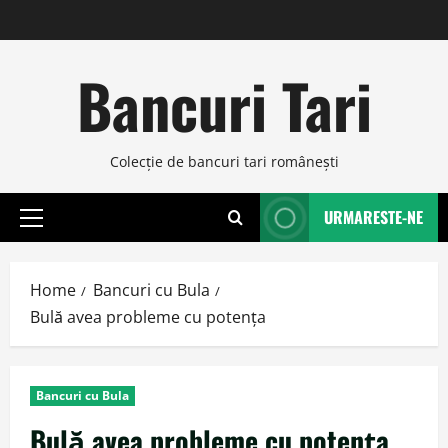
Skip
to
content
Bancuri Tari
Colecţie de bancuri tari româneşti
URMARESTE-NE
Primary
Menu
Home
Bancuri cu Bula
Bulă avea probleme cu potenţa
Bancuri cu Bula
Bulă avea probleme cu potenţa