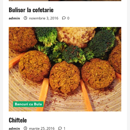
Bulisor la cofetarie
admin
noiembrie 3, 2016
0
Bancuri cu Bula
Chiftele
admin
martie 25, 2016
1