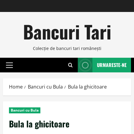
Skip
to
content
Bancuri Tari
Colecţie de bancuri tari româneşti
URMARESTE-NE
Primary
Menu
Home
Bancuri cu Bula
Bula la ghicitoare
Bancuri cu Bula
Bula la ghicitoare