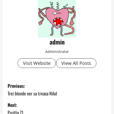
admin
Administrator
Visit Website
View All Posts
P
Previous:
o
Trei blonde vor sa treaca Nilul
s
Next:
Pozitia 71