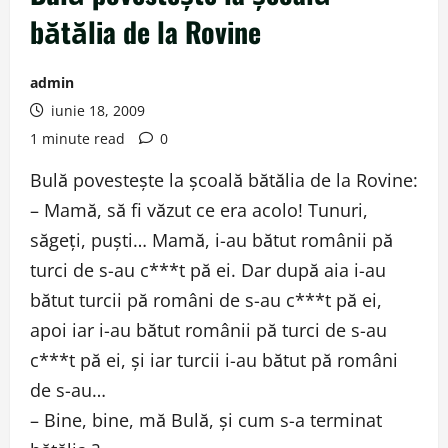
bătălia de la Rovine
admin
iunie 18, 2009
1 minute read
0
Bulă povesteşte la şcoală bătălia de la Rovine:
– Mamă, să fi văzut ce era acolo! Tunuri,
săgeţi, puşti… Mamă, i-au bătut românii pă
turci de s-au c***t pă ei. Dar după aia i-au
bătut turcii pă români de s-au c***t pă ei,
apoi iar i-au bătut românii pă turci de s-au
c***t pă ei, şi iar turcii i-au bătut pă români
de s-au…
– Bine, bine, mă Bulă, şi cum s-a terminat