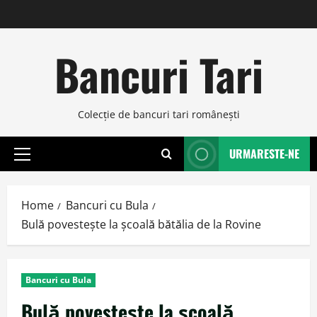
Skip
to
content
Bancuri Tari
Colecţie de bancuri tari româneşti
URMARESTE-NE
Primary
Menu
Home
Bancuri cu Bula
Bulă povesteşte la şcoală bătălia de la Rovine
Bancuri cu Bula
Bulă povesteşte la şcoală