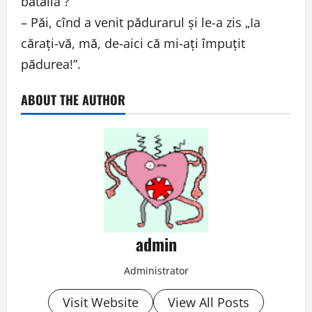
bătălia ?
– Păi, cînd a venit pădurarul şi le-a zis „Ia
căraţi-vă, mă, de-aici că mi-aţi împuţit
pădurea!”.
ABOUT THE AUTHOR
admin
Administrator
Visit Website
View All Posts