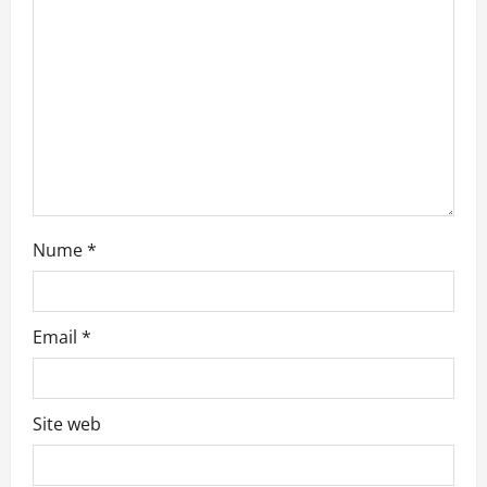
t
i
o
n
Nume
*
Email
*
Site web