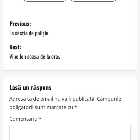
P
Previous:
o
La secţia de poliţie
s
Next:
Vine Ion acasă de la oraş
t
n
a
Lasă un răspuns
v
Adresa ta de email nu va fi publicată.
Câmpurile
obligatorii sunt marcate cu
*
i
Comentariu
*
g
a