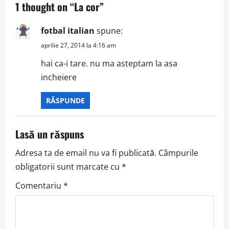
1 thought on “
La cor
”
v
fotbal italian
spune:
i
aprilie 27, 2014 la 4:16 am
g
hai ca-i tare. nu ma asteptam la asa
incheiere
a
t
RĂSPUNDE
i
Lasă un răspuns
o
Adresa ta de email nu va fi publicată.
Câmpurile
n
obligatorii sunt marcate cu
*
Comentariu
*