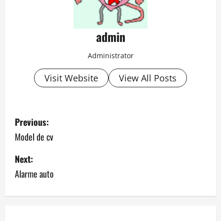
admin
Administrator
Visit Website
View All Posts
P
Previous:
o
Model de cv
s
Next:
Alarme auto
t
n
a