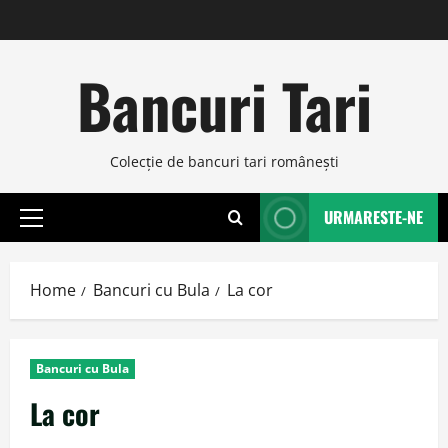
Skip
to
content
Bancuri Tari
Colecţie de bancuri tari româneşti
URMARESTE-NE
Primary
Menu
Home
Bancuri cu Bula
La cor
Bancuri cu Bula
La cor