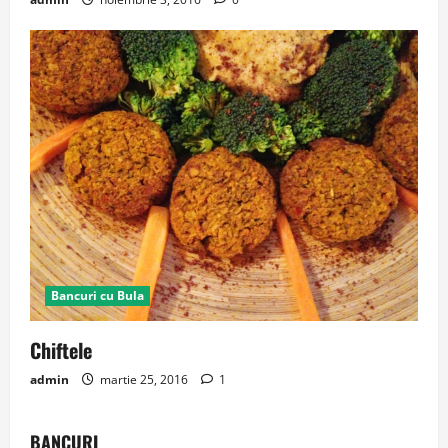
Bancuri cu Bula
Chiftele
admin
martie 25, 2016
1
BANCURI