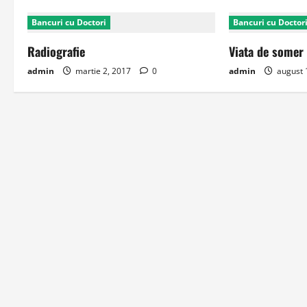
Bancuri cu Doctori
Bancuri cu Doctor
Radiografie
Viata de somer
admin
martie 2, 2017
0
admin
august 