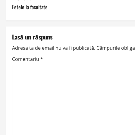
Fetele la facultate
o
s
t
Lasă un răspuns
n
Adresa ta de email nu va fi publicată.
Câmpurile obliga
a
Comentariu
*
v
i
g
a
t