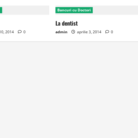
i
Bancuri cu Doctori
La dentist
10, 2014
0
admin
aprilie 3, 2014
0