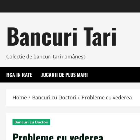
Skip
to
content
Bancuri Tari
Colecţie de bancuri tari româneşti
RCA IN RATE
JUCARII DE PLUS MARI
Home
Bancuri cu Doctori
Probleme cu vederea
Bancuri cu Doctori
Probleme cu vederea