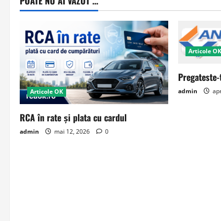
POATE NU AI VAZUT ...
Articole O
Pregateste-
admin
apr
Articole OK
RCA în rate și plata cu cardul
admin
mai 12, 2026
0