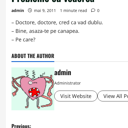
admin
mai 9, 2011
1 minute read
0
– Doctore, doctore, cred ca vad dublu.
– Bine, asaza-te pe canapea.
– Pe care?
ABOUT THE AUTHOR
admin
Administrator
Visit Website
View All P
P
Previous: