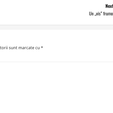
Next
Un „vis” frumo
torii sunt marcate cu
*