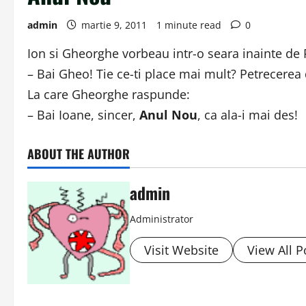
admin
martie 9, 2011
1 minute read
0
Ion si Gheorghe vorbeau intr-o seara inainte de R
– Bai Gheo! Tie ce-ti place mai mult? Petrecerea
La care Gheorghe raspunde:
– Bai Ioane, sincer,
Anul Nou
, ca ala-i mai des!
ABOUT THE AUTHOR
admin
Administrator
Visit Website
View All P