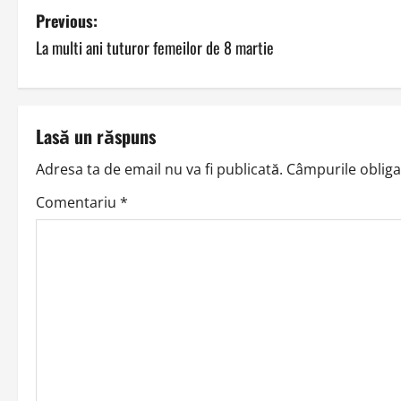
P
Previous:
La multi ani tuturor femeilor de 8 martie
o
s
t
Lasă un răspuns
n
Adresa ta de email nu va fi publicată.
Câmpurile obliga
a
Comentariu
*
v
i
g
a
t