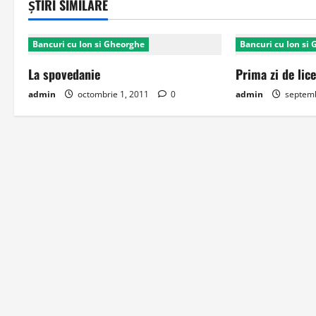
ȘTIRI SIMILARE
Bancuri cu Ion si Gheorghe
Bancuri cu Ion si
La spovedanie
Prima zi de lic
admin
octombrie 1, 2011
0
admin
septemb