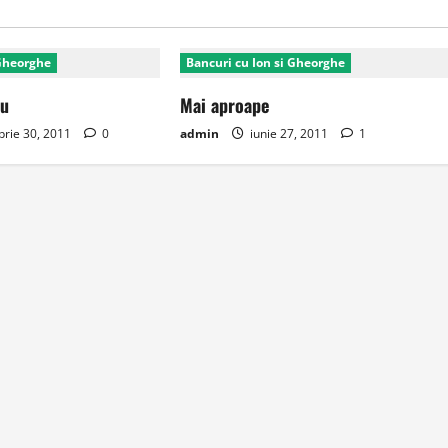
 Gheorghe
Bancuri cu Ion si Gheorghe
eu
Mai aproape
rie 30, 2011
0
admin
iunie 27, 2011
1