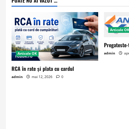
POATE NU AI VAZUT ...
Articole O
Pregateste-
admin
apr
Articole OK
RCA în rate și plata cu cardul
admin
mai 12, 2026
0