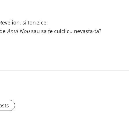
evelion, si Ion zice:
 de
Anul Nou
sau sa te culci cu nevasta-ta?
osts