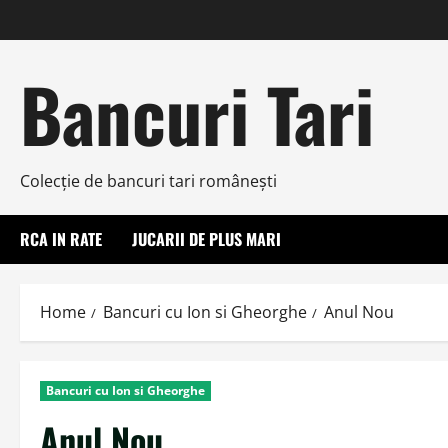
Skip
to
content
Bancuri Tari
Colecţie de bancuri tari româneşti
RCA IN RATE
JUCARII DE PLUS MARI
Home
Bancuri cu Ion si Gheorghe
Anul Nou
Bancuri cu Ion si Gheorghe
Anul Nou