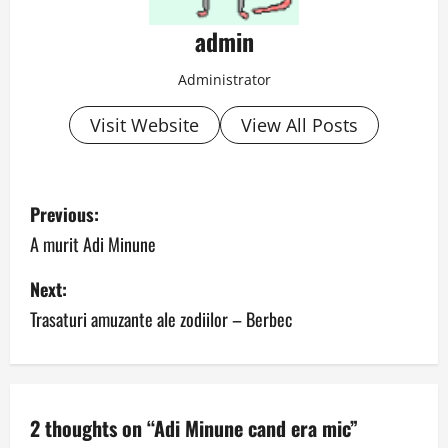
admin
Administrator
Visit Website
View All Posts
P
Previous:
o
A murit Adi Minune
s
Next:
Trasaturi amuzante ale zodiilor – Berbec
t
n
a
2 thoughts on “
Adi Minune cand era mic
”