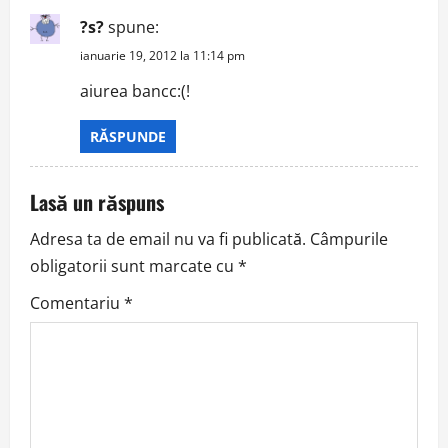
v
?s?
spune:
i
ianuarie 19, 2012 la 11:14 pm
g
aiurea bancc:(!
a
RĂSPUNDE
t
Lasă un răspuns
i
Adresa ta de email nu va fi publicată.
Câmpurile
o
obligatorii sunt marcate cu
*
n
Comentariu
*