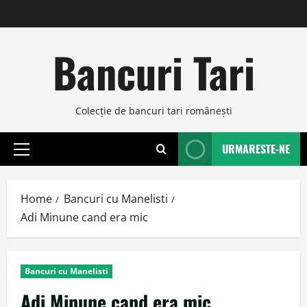
Skip
to
content
Bancuri Tari
Colecţie de bancuri tari româneşti
URMARESTE-NE
Primary
Menu
Home
Bancuri cu Manelisti
Adi Minune cand era mic
Bancuri cu Manelisti
Adi Minune cand era mic