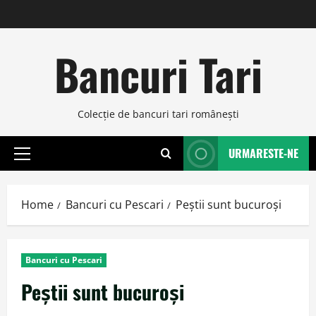
Skip
to
content
Bancuri Tari
Colecţie de bancuri tari româneşti
URMARESTE-NE
Primary
Menu
Home
Bancuri cu Pescari
Peştii sunt bucuroşi
Bancuri cu Pescari
Peştii sunt bucuroşi