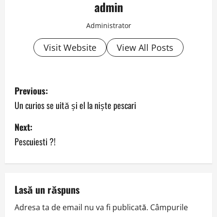
admin
Administrator
Visit Website
View All Posts
P
Previous:
o
Un curios se uită şi el la nişte pescari
s
Next:
Pescuiesti ?!
t
n
a
Lasă un răspuns
v
Adresa ta de email nu va fi publicată.
Câmpurile