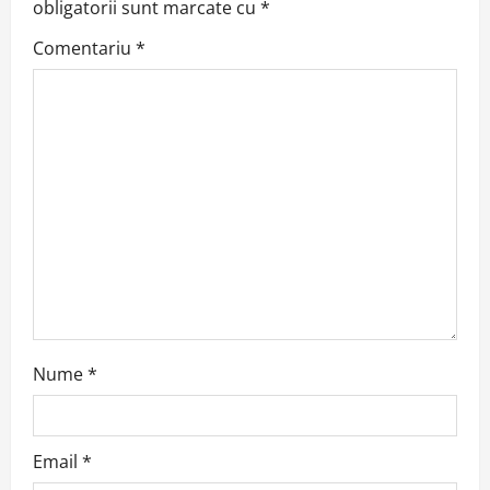
obligatorii sunt marcate cu
*
i
Comentariu
*
g
a
t
i
o
n
Nume
*
Email
*