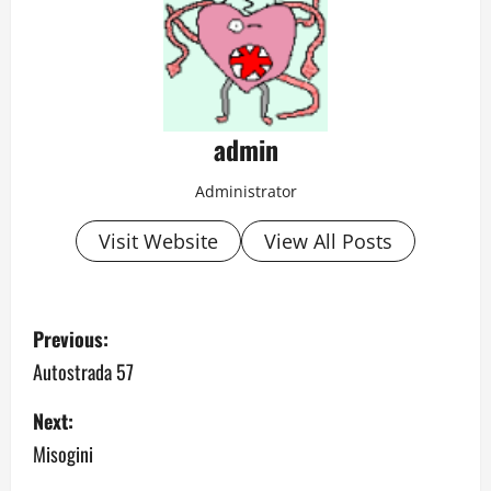
admin
Administrator
Visit Website
View All Posts
P
Previous:
o
Autostrada 57
s
Next:
Misogini
t