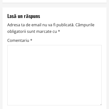
n
a
Lasă un răspuns
v
Adresa ta de email nu va fi publicată.
Câmpurile
obligatorii sunt marcate cu
*
i
Comentariu
*
g
a
t
i
o
n