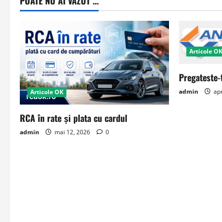
POATE NU AI VAZUT ...
Articole O
Pregateste-
admin
apr
Articole OK
RCA în rate și plata cu cardul
admin
mai 12, 2026
0