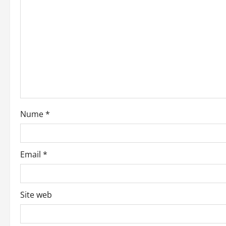
i
g
a
t
i
o
Nume
*
n
Email
*
Site web