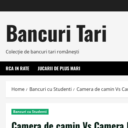
Skip
to
content
Bancuri Tari
Colecţie de bancuri tari româneşti
RCA IN RATE
JUCARII DE PLUS MARI
Home
Bancuri cu Studenti
Camera de camin Vs Ca
Bancuri cu Studenti
Camera de camin Vs Camera 