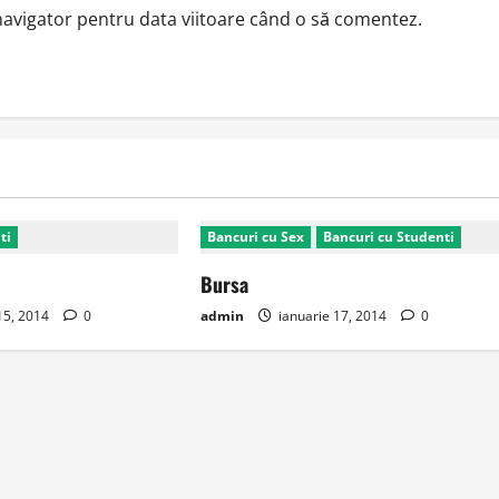
 navigator pentru data viitoare când o să comentez.
ti
Bancuri cu Sex
Bancuri cu Studenti
Bursa
15, 2014
0
admin
ianuarie 17, 2014
0