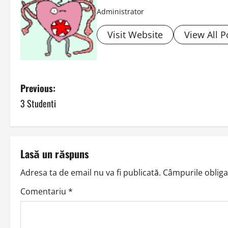
Administrator
Visit Website
View All P
P
Previous:
3 Studenti
o
s
t
Lasă un răspuns
n
Adresa ta de email nu va fi publicată.
Câmpurile obliga
a
Comentariu
*
v