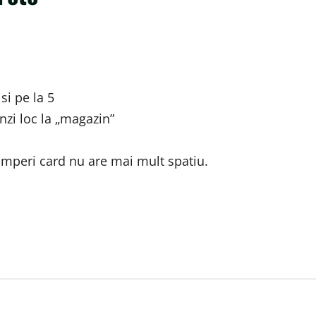
si pe la 5
nzi loc la „magazin”
umperi card nu are mai mult spatiu.