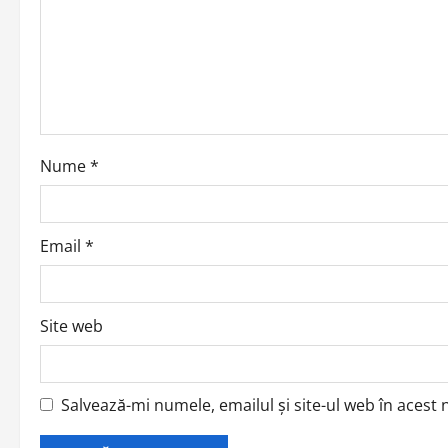
g
a
t
i
o
Nume
*
n
Email
*
Site web
Salvează-mi numele, emailul și site-ul web în acest