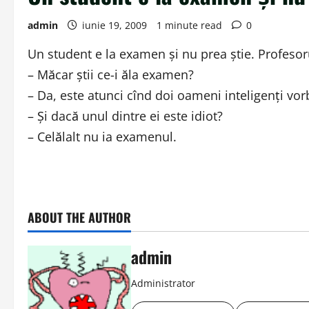
admin
iunie 19, 2009
1 minute read
0
Un student e la examen şi nu prea ştie. Profesorul
– Măcar ştii ce-i ăla examen?
– Da, este atunci cînd doi oameni inteligenţi vorb
– Şi dacă unul dintre ei este idiot?
– Celălalt nu ia examenul.
ABOUT THE AUTHOR
admin
Administrator