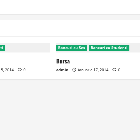
ti
Bancuri cu Sex
Bancuri cu Studenti
Bursa
15, 2014
0
admin
ianuarie 17, 2014
0