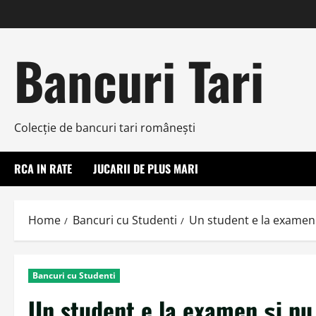
Skip
to
content
Bancuri Tari
Colecţie de bancuri tari româneşti
RCA IN RATE
JUCARII DE PLUS MARI
Home
Bancuri cu Studenti
Un student e la examen 
Bancuri cu Studenti
Un student e la examen şi nu