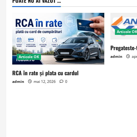
POATE NU AI VAZUT ...
Articole O
Pregateste-
admin
apr
Articole OK
RCA în rate și plata cu cardul
admin
mai 12, 2026
0