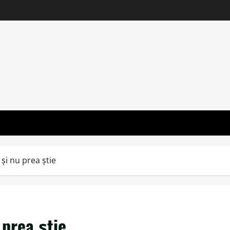
şi nu prea ştie
 prea ştie