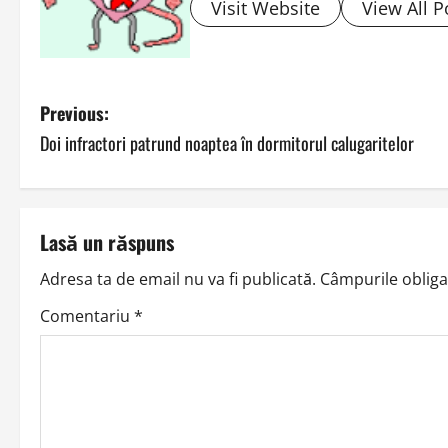
Visit Website
View All P
P
Previous:
Doi infractori patrund noaptea în dormitorul calugaritelor
o
s
t
Lasă un răspuns
n
Adresa ta de email nu va fi publicată.
Câmpurile obliga
a
Comentariu
*
v
i