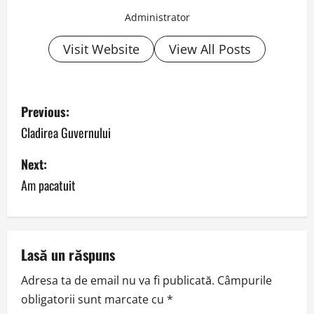
Administrator
Visit Website
View All Posts
P
Previous:
o
Cladirea Guvernului
s
Next:
Am pacatuit
t
n
a
Lasă un răspuns
v
Adresa ta de email nu va fi publicată.
Câmpurile
obligatorii sunt marcate cu
*
i