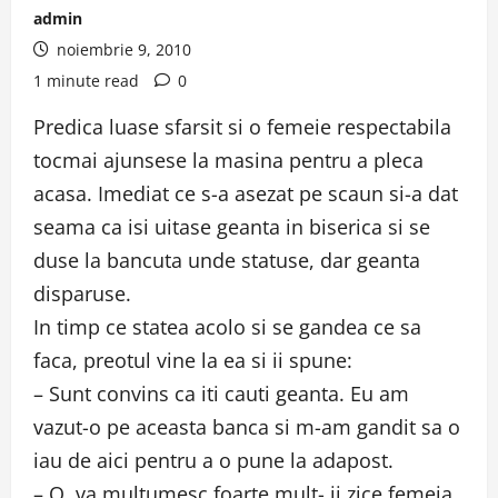
admin
noiembrie 9, 2010
1 minute read
0
Predica luase sfarsit si o femeie respectabila
tocmai ajunsese la masina pentru a pleca
acasa. Imediat ce s-a asezat pe scaun si-a dat
seama ca isi uitase geanta in biserica si se
duse la bancuta unde statuse, dar geanta
disparuse.
In timp ce statea acolo si se gandea ce sa
faca, preotul vine la ea si ii spune:
– Sunt convins ca iti cauti geanta. Eu am
vazut-o pe aceasta banca si m-am gandit sa o
iau de aici pentru a o pune la adapost.
– O, va multumesc foarte mult- ii zice femeia.