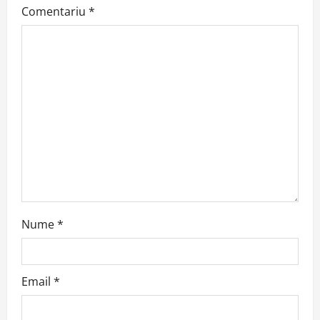
Comentariu
*
g
a
t
i
o
n
Nume
*
Email
*