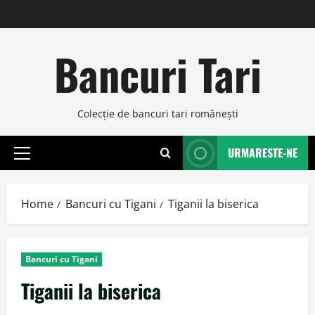
Skip
to
content
Bancuri Tari
Colecţie de bancuri tari româneşti
URMARESTE-NE
Primary
Menu
Home
Bancuri cu Tigani
Tiganii la biserica
Bancuri cu Tigani
Tiganii la biserica