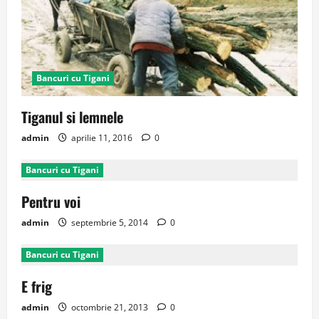
Bancuri cu Tigani
Tiganul si lemnele
admin
aprilie 11, 2016
0
Bancuri cu Tigani
Pentru voi
admin
septembrie 5, 2014
0
Bancuri cu Tigani
E frig
admin
octombrie 21, 2013
0