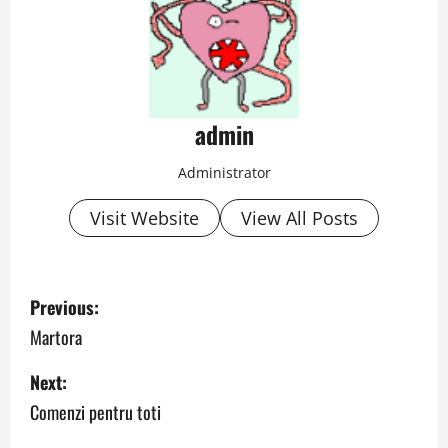
admin
Administrator
Visit Website
View All Posts
P
Previous:
o
Martora
s
Next:
Comenzi pentru toti
t