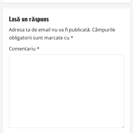
n
a
Lasă un răspuns
v
Adresa ta de email nu va fi publicată.
Câmpurile
obligatorii sunt marcate cu
*
i
Comentariu
*
g
a
t
i
o
n