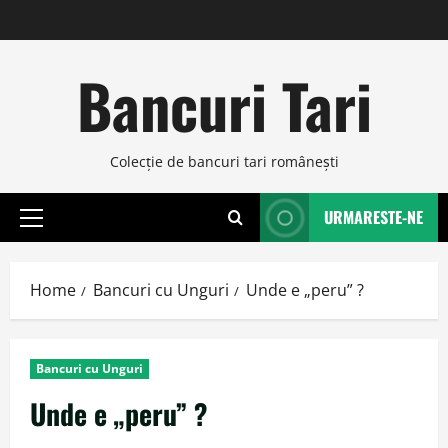
Skip
to
content
Bancuri Tari
Colecţie de bancuri tari româneşti
URMARESTE-NE
Primary
Menu
Home
Bancuri cu Unguri
Unde e „peru” ?
Bancuri cu Unguri
Unde e „peru” ?