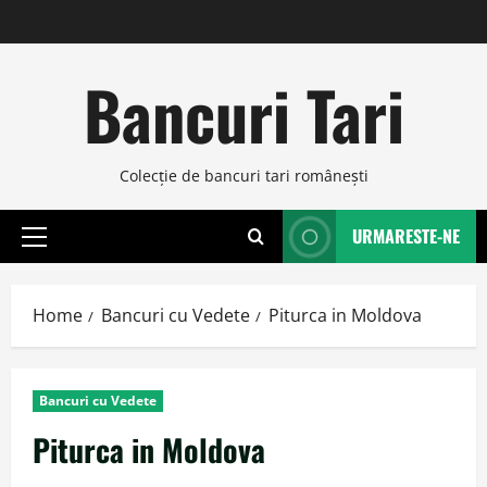
Skip
to
content
Bancuri Tari
Colecţie de bancuri tari româneşti
URMARESTE-NE
Primary
Menu
Home
Bancuri cu Vedete
Piturca in Moldova
Bancuri cu Vedete
Piturca in Moldova