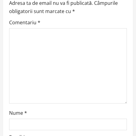
v
Adresa ta de email nu va fi publicată.
Câmpurile
obligatorii sunt marcate cu
*
i
Comentariu
*
g
a
t
i
o
n
Nume
*