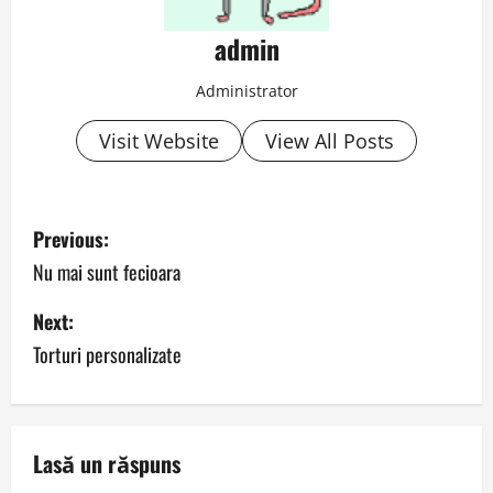
admin
Administrator
Visit Website
View All Posts
P
Previous:
o
Nu mai sunt fecioara
s
Next:
Torturi personalizate
t
n
a
Lasă un răspuns