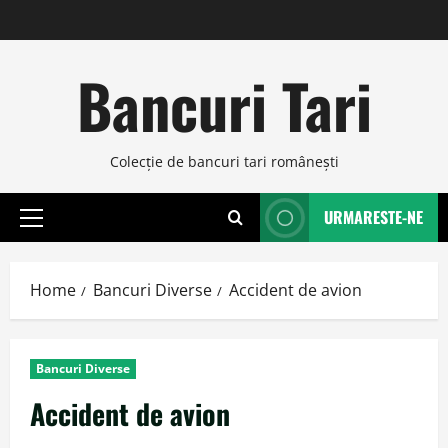
Skip
to
content
Bancuri Tari
Colecţie de bancuri tari româneşti
URMARESTE-NE
Primary
Menu
Home
Bancuri Diverse
Accident de avion
Bancuri Diverse
Accident de avion