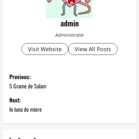
admin
Administrator
Visit Website
View All Posts
P
Previous:
o
5 Grame de Salam
s
Next:
In luna de miere
t
n
a