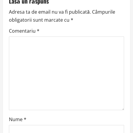
Lasă un răspuns
v
Adresa ta de email nu va fi publicată.
Câmpurile
obligatorii sunt marcate cu
*
i
Comentariu
*
g
a
t
i
o
n
Nume
*