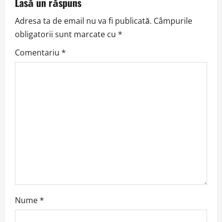
a
Lasă un răspuns
v
Adresa ta de email nu va fi publicată.
Câmpurile
obligatorii sunt marcate cu
*
i
Comentariu
*
g
a
t
i
o
n
Nume
*