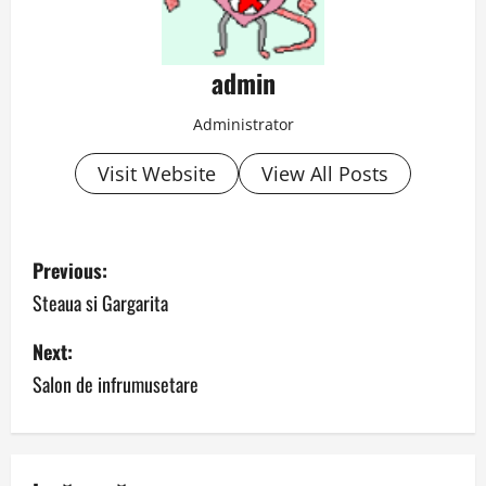
admin
Administrator
Visit Website
View All Posts
P
Previous:
o
Steaua si Gargarita
s
Next:
Salon de infrumusetare
t
n