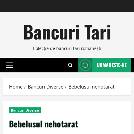
Skip
to
content
Bancuri Tari
Colecţie de bancuri tari româneşti
URMARESTE-NE
Primary
Menu
Home
Bancuri Diverse
Bebelusul nehotarat
Bancuri Diverse
Bebelusul nehotarat