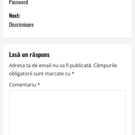
o
Password
s
Next:
Discriminare
t
n
a
Lasă un răspuns
v
Adresa ta de email nu va fi publicată.
Câmpurile
obligatorii sunt marcate cu
*
i
Comentariu
*
g
a
t
i