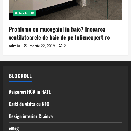
Articole OK
Probleme cu mucegaiul in baie? Incearca
ventilatoarele de baie de pe Julienexpert.ro
admin
martie 22, 2019
2
BLOGROLL
Asigurari RCA in RATE
Carti de vizita cu NFC
Design interior Craiova
eMag