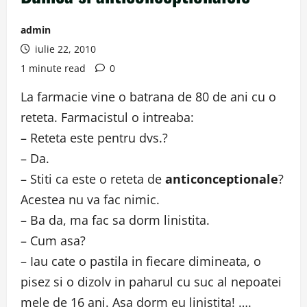
admin
iulie 22, 2010
1 minute read
0
La farmacie vine o batrana de 80 de ani cu o
reteta. Farmacistul o intreaba:
– Reteta este pentru dvs.?
– Da.
– Stiti ca este o reteta de
anticonceptionale
?
Acestea nu va fac nimic.
– Ba da, ma fac sa dorm linistita.
– Cum asa?
– Iau cate o pastila in fiecare dimineata, o
pisez si o dizolv in paharul cu suc al nepoatei
mele de 16 ani. Asa dorm eu linistita! ….