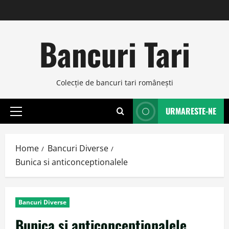
Skip
to
content
Bancuri Tari
Colecţie de bancuri tari româneşti
URMARESTE-NE
Primary
Menu
Home
Bancuri Diverse
Bunica si anticonceptionalele
Bancuri Diverse
Bunica si anticonceptionalele