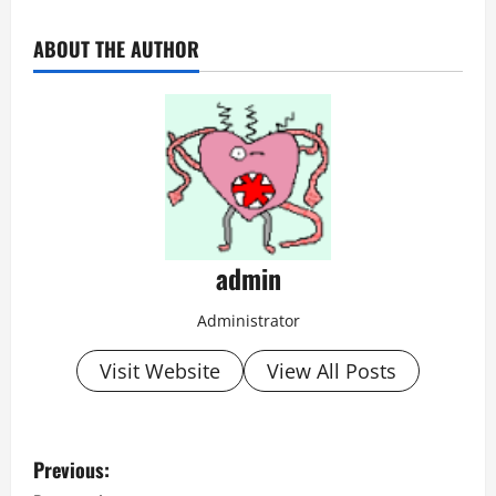
ABOUT THE AUTHOR
admin
Administrator
Visit Website
View All Posts
P
Previous: