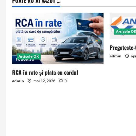
POATE NU AI VAZUT ...
Articole O
Pregateste-
admin
apr
Articole OK
RCA în rate și plata cu cardul
admin
mai 12, 2026
0