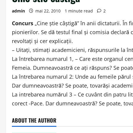
admin
mai 22, 2010
1 minute read
2
Concurs
„Cine ştie câştigă” în anii dictaturii. Î
pionierilor. Se dă testul final şi comisia declară
revoltaţi şi cer explicaţii.
– Uitaţi, stimaţi academicieni, răspunsurile la în
La întrebarea numarul 1, – Care este organul cent
Femeia. Dumneavoastră ce aţi răspuns? Se poate
La întrebarea numarul 2: Unde au femeile părul sc
Dar dumneavoastră? Se poate, tovarăşi academi
La intrebarea numărul 3 – Ce cuvânt din patru lit
corect -Pace. Dar dumneavoastră? Se poate, tov
ABOUT THE AUTHOR