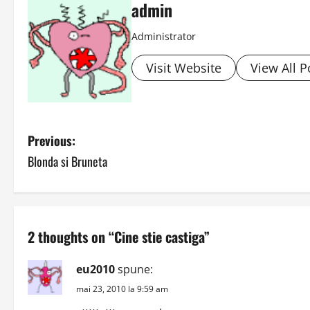
admin
Administrator
Visit Website
View All P
P
Previous:
Blonda si Bruneta
o
s
t
2 thoughts on “
Cine stie castiga
”
n
eu2010
spune:
a
mai 23, 2010 la 9:59 am