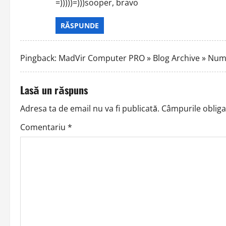
v
=)))))=)))sooper, bravo
i
RĂSPUNDE
g
Pingback:
MadVir Computer PRO » Blog Archive » Num
a
t
Lasă un răspuns
i
Adresa ta de email nu va fi publicată.
Câmpurile obliga
o
Comentariu
*
n