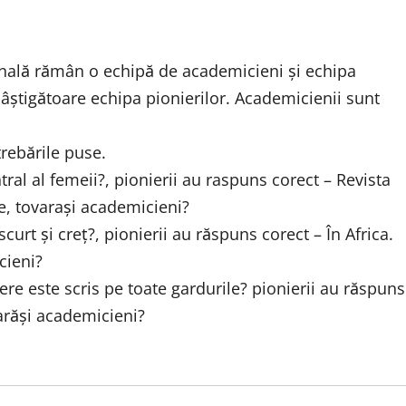
n finală rămân o echipă de academicieni şi echipa
 câştigătoare echipa pionierilor. Academicienii sunt
trebările puse.
ral al femeii?, pionierii au raspuns corect – Revista
, tovaraşi academicieni?
urt şi creţ?, pionierii au răspuns corect – În Africa.
cieni?
ere este scris pe toate gardurile? pionierii au răspuns
arăşi academicieni?