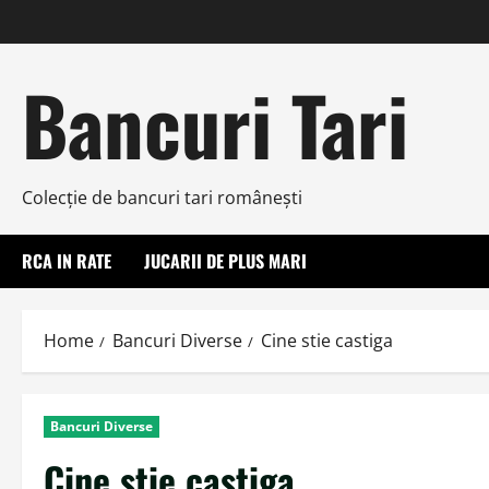
Skip
to
content
Bancuri Tari
Colecţie de bancuri tari româneşti
RCA IN RATE
JUCARII DE PLUS MARI
Home
Bancuri Diverse
Cine stie castiga
Bancuri Diverse
Cine stie castiga