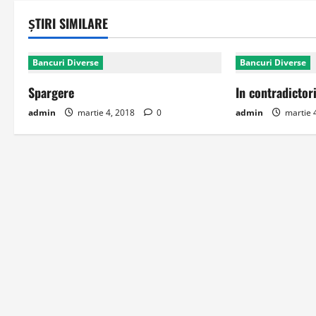
ȘTIRI SIMILARE
Bancuri Diverse
Bancuri Diverse
Spargere
In contradictor
admin
martie 4, 2018
0
admin
martie 