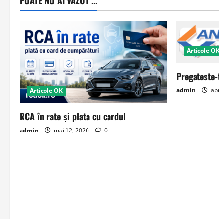
POATE NU AI VAZUT ...
Articole O
Pregateste-
admin
apr
Articole OK
RCA în rate și plata cu cardul
admin
mai 12, 2026
0