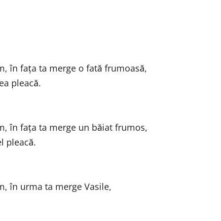
, în faţa ta merge o fată frumoasă,
 ea pleacă.
, în faţa ta merge un băiat frumos,
el pleacă.
m, în urma ta merge Vasile,