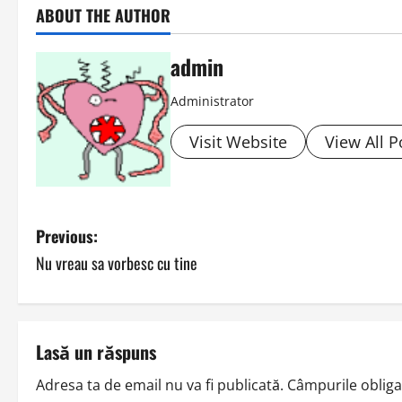
ABOUT THE AUTHOR
admin
Administrator
Visit Website
View All P
P
Previous:
Nu vreau sa vorbesc cu tine
o
s
t
Lasă un răspuns
n
Adresa ta de email nu va fi publicată.
Câmpurile obliga