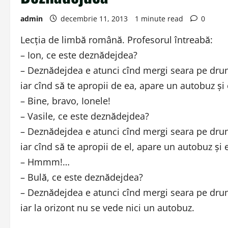
admin
decembrie 11, 2013
1 minute read
0
Lecţia de limbă română. Profesorul întreabă:
– Ion, ce este deznădejdea?
– Deznădejdea e atunci cînd mergi seara pe drum
iar cînd să te apropii de ea, apare un autobuz şi
– Bine, bravo, Ionele!
– Vasile, ce este deznădejdea?
– Deznădejdea e atunci cînd mergi seara pe drum
iar cînd să te apropii de el, apare un autobuz şi 
– Hmmm!…
– Bulă, ce este deznădejdea?
– Deznădejdea e atunci cînd mergi seara pe dru
iar la orizont nu se vede nici un autobuz.