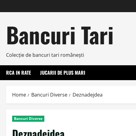
Skip
to
content
Bancuri Tari
Colecţie de bancuri tari româneşti
RCA IN RATE
JUCARII DE PLUS MARI
Home
Bancuri Diverse
Deznadejdea
Bancuri Diverse
Deznadejdea