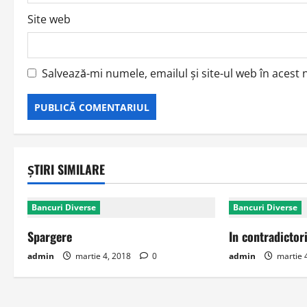
Site web
Salvează-mi numele, emailul și site-ul web în acest
ȘTIRI SIMILARE
Bancuri Diverse
Bancuri Diverse
Spargere
In contradictor
admin
martie 4, 2018
0
admin
martie 