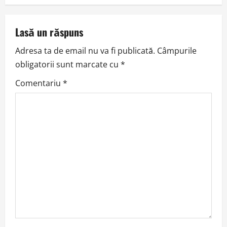
n
a
Lasă un răspuns
v
Adresa ta de email nu va fi publicată.
Câmpurile
obligatorii sunt marcate cu
*
i
Comentariu
*
g
a
t
i
o
n