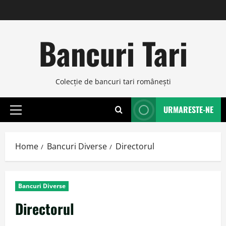
Skip
to
content
Bancuri Tari
Colecţie de bancuri tari româneşti
URMARESTE-NE
Primary
Menu
Home
Bancuri Diverse
Directorul
Bancuri Diverse
Directorul