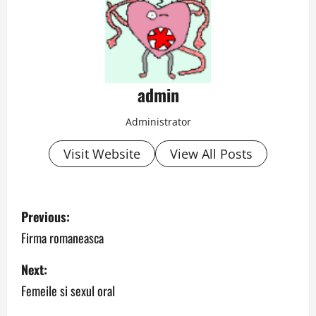
admin
Administrator
Visit Website
View All Posts
P
Previous:
o
Firma romaneasca
s
Next:
Femeile si sexul oral
t