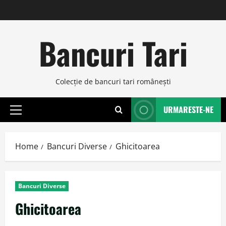
Skip
to
content
Bancuri Tari
Colecţie de bancuri tari româneşti
URMARESTE-NE
Primary
Menu
Home
Bancuri Diverse
Ghicitoarea
Bancuri Diverse
Ghicitoarea