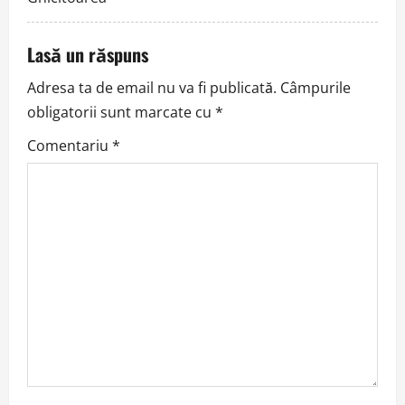
g
Lasă un răspuns
a
Adresa ta de email nu va fi publicată.
Câmpurile
t
obligatorii sunt marcate cu
*
i
Comentariu
*
o
n