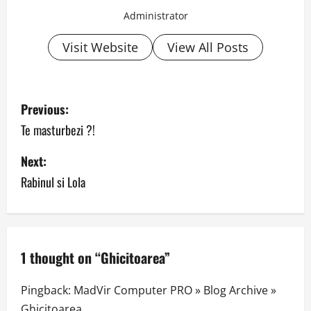
Administrator
Visit Website
View All Posts
P
Previous:
o
Te masturbezi ?!
s
Next:
Rabinul si Lola
t
n
a
1 thought on “
Ghicitoarea
”
v
Pingback:
MadVir Computer PRO » Blog Archive »
i
Ghicitoarea