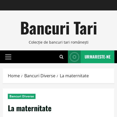
Skip
to
content
Bancuri Tari
Colecţie de bancuri tari româneşti
URMARESTE-NE
Primary
Menu
Home
Bancuri Diverse
La maternitate
Bancuri Diverse
La maternitate