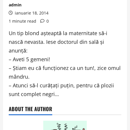
admin
ianuarie 18, 2014
1 minute read
0
Un tip blond aşteaptă la maternitate să-i
nască nevasta. Iese doctorul din sală şi
anunţă:
– Aveti 5 gemeni!
– Ştiam eu că funcţionez ca un tun!, zice omul
mândru.
– Atunci să-l curăţaţi puţin, pentru că plozii
sunt complet negri…
ABOUT THE AUTHOR