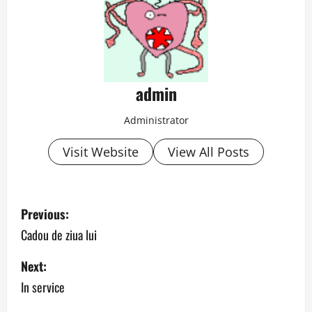
admin
Administrator
Visit Website
View All Posts
P
Previous:
o
Cadou de ziua lui
s
Next:
In service
t