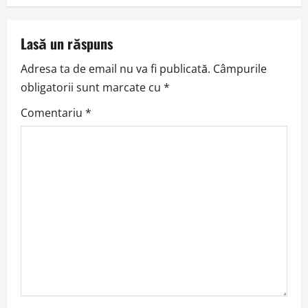
n
a
Lasă un răspuns
v
Adresa ta de email nu va fi publicată.
Câmpurile
obligatorii sunt marcate cu
*
i
Comentariu
*
g
a
t
i
o
n