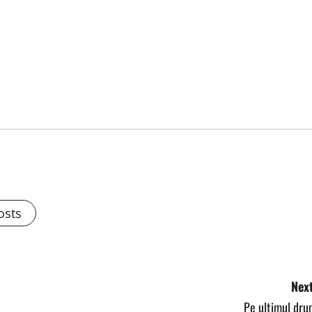
osts
Next
Pe ultimul dru