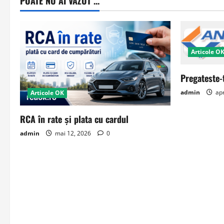
POATE NU AI VAZUT ...
Articole O
Pregateste-
admin
apr
Articole OK
RCA în rate și plata cu cardul
admin
mai 12, 2026
0