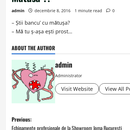
admin
decembrie 8, 2016
1 minute read
0
– Ştii bancu’ cu mătuşa?
– Mă tu ş-aşa eşti prost…
ABOUT THE AUTHOR
admin
Administrator
Visit Website
View All P
P
Previous:
Echipamente profesionale de la Showroom Joma Bucuresti