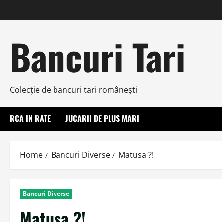
Skip
to
content
Bancuri Tari
Colecţie de bancuri tari româneşti
RCA IN RATE
JUCARII DE PLUS MARI
Home
Bancuri Diverse
Matusa ?!
Bancuri Diverse
Matusa ?!