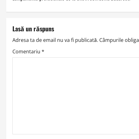
o
s
t
Lasă un răspuns
n
Adresa ta de email nu va fi publicată.
Câmpurile obliga
a
Comentariu
*
v
i
g
a
t
i