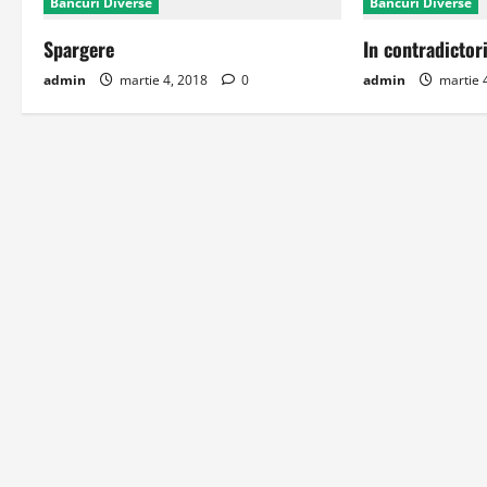
Bancuri Diverse
Bancuri Diverse
Spargere
In contradictor
admin
martie 4, 2018
0
admin
martie 