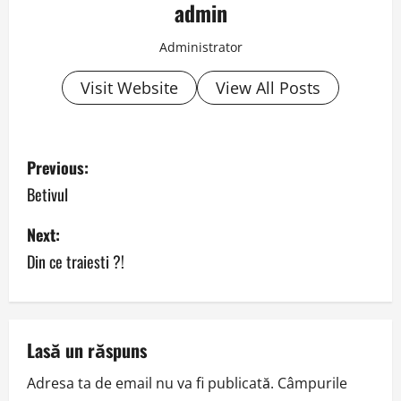
admin
Administrator
Visit Website
View All Posts
P
Previous:
o
Betivul
s
Next:
Din ce traiesti ?!
t
n
a
Lasă un răspuns
v
Adresa ta de email nu va fi publicată.
Câmpurile