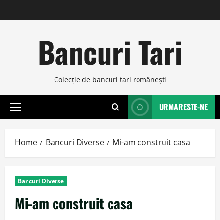
Skip
to
content
Bancuri Tari
Colecţie de bancuri tari româneşti
URMARESTE-NE
Primary
Menu
Home
Bancuri Diverse
Mi-am construit casa
Bancuri Diverse
Mi-am construit casa