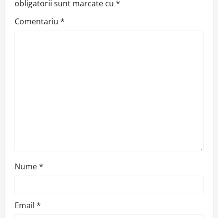
obligatorii sunt marcate cu
*
i
Comentariu
*
g
a
t
i
o
n
Nume
*
Email
*